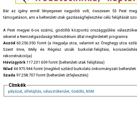
Bár az igény ennél lényegesen nagyobb volt, összesen 53 Pest megy
támogatáson, ami a belterületi utak gazdaságfejlesztési célú felújítását sz
A Pest megyei 6-os számú, gödöllői központú országgyűlési választókerü
sikerrel a Nemzetgazdasági Minisztérium által meghirdetett programra:
Aszód
63.256.350 forint (a Hegyalja utca, valamint az Öreghegy utca szilárd
Szent Imre, Mély és Régész utcák burkolat-felújítási, korszerűsíté
rekonstrukciója)
Hévízgyörk
117.231.659 forint (belterületi utak felújítása)
Iklad
44.975.944 forint (meglévő szilárd burkolatú önkormányzati belterületi 
Szada
97.258.707 forint (belterületi útfejlesztés)
Címkék
pályázat
,
útfelújítás
,
választókerület
,
Gödöllő
,
NGM