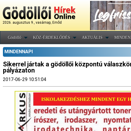
2026. augusztus 9., vasárnap, Emõd
Gödöllő
KÖZ-ÉRDEKLŐDÉS
AKTUÁLIS
MINDEN
MINDENNAPI
Sikerrel jártak a gödöllői központú válaszkör
pályázaton
2017-06-29 10:51:04