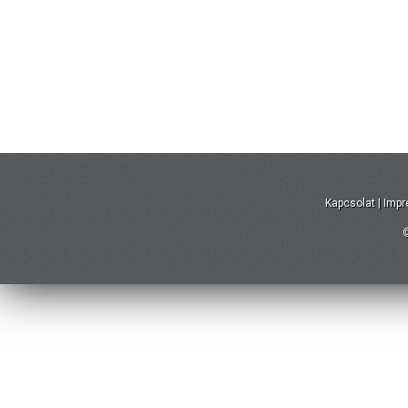
Kapcsolat
|
Imp
©