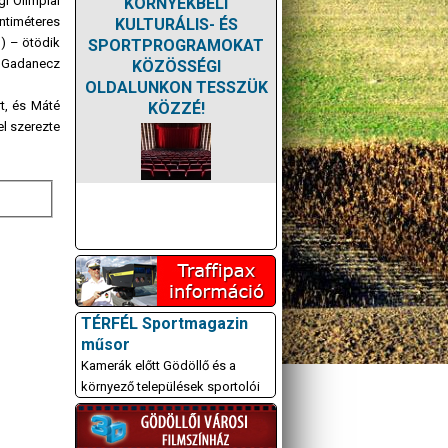
gi Olimpiai
KÖRNYÉKBELI
timéteres
KULTURÁLIS- ÉS
) – ötödik
SPORTPROGRAMOKAT
re Gadanecz
KÖZÖSSÉGI
OLDALUNKON TESSZÜK
rt, és Máté
KÖZZÉ!
el szerezte
TÉRFÉL Sportmagazin
műsor
Kamerák előtt Gödöllő és a
környező települések sportolói