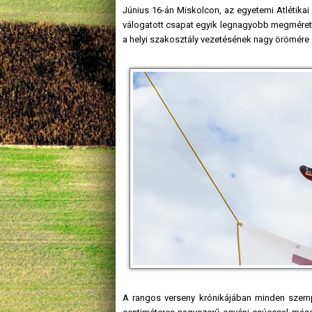
Június 16-án Miskolcon, az egyetemi Atlétikai
válogatott csapat egyik legnagyobb megmérett
a helyi szakosztály vezetésének nagy örömére – 
A rangos verseny krónikájában minden szempo