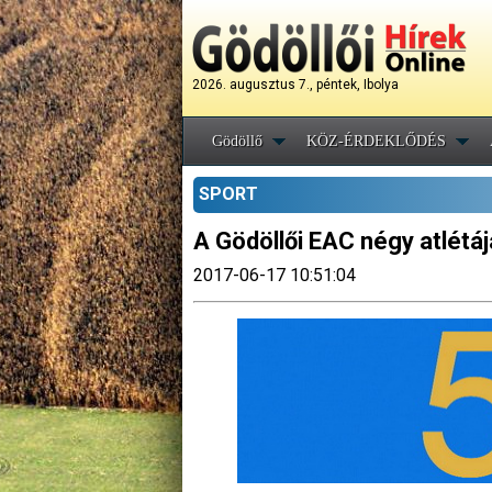
2026. augusztus 7., péntek, Ibolya
Gödöllő
KÖZ-ÉRDEKLŐDÉS
SPORT
A Gödöllői EAC négy atlétáj
2017-06-17 10:51:04