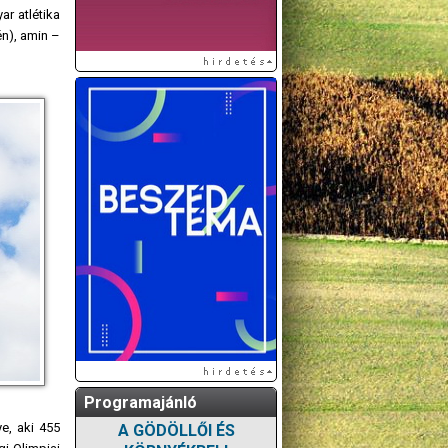
r atlétika
n), amin –
Programajánló
e, aki 455
A GÖDÖLLŐI ÉS