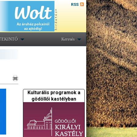
RSS
TEKINTŐ
Keresés
Kulturális programok a
gödöllői kastélyban