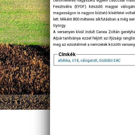
centiméteres nagyszerű egyéni csúccsal másodi
Fesztiválra (EYOF) készülő magyar váloga
magasságon is nagyon bíztató kísérletei volta
lett. Miként 800 méteres síkfutásban a még serd
György.
A versenyen kívül indult Canea Zoltán gerelyha
Alpár tanítványa ezzel feljött az ifjúsági rang
meg az ezüstérmet a nemzetek közötti versen
Címkék
atlétika
,
U18
,
válogatott
,
Gödöllői EAC