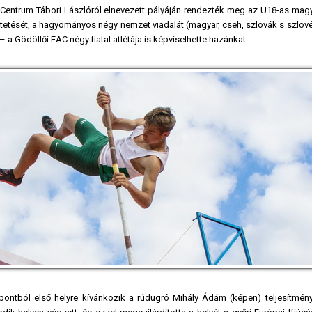
 Centrum Tábori Lászlóról elnevezett pályáján rendezték meg az U18-as magya
etését, a hagyományos négy nemzet viadalát (magyar, cseh, szlovák s szlové
a Gödöllői EAC négy fiatal atlétája is képviselhette hazánkat.
ntból első helyre kívánkozik a rúdugró Mihály Ádám (képen) teljesítmény