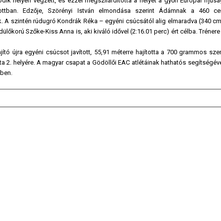
k helyen végzett, és ezzel megszilárdította a helyét a győri Európai Ifjúsá
tottban. Edzője, Szörényi István elmondása szerint Ádámnak a 460 cen
k. A szintén rúdugró Kondrák Réka – egyéni csúcsától alig elmaradva (340 cm
ülőkorú Szőke-Kiss Anna is, aki kiváló idővel (2:16.01 perc) ért célba. Tréne
jító újra egyéni csúcsot javított, 55,91 méterre hajította a 700 grammos sze
lista 2. helyére. A magyar csapat a Gödöllői EAC atlétáinak hathatós segítségév
yben.