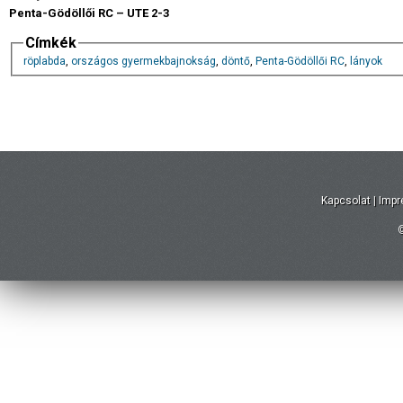
Penta-Gödöllői RC – UTE 2-3
Címkék
röplabda
,
országos gyermekbajnokság
,
döntő
,
Penta-Gödöllői RC
,
lányok
Kapcsolat
|
Imp
©