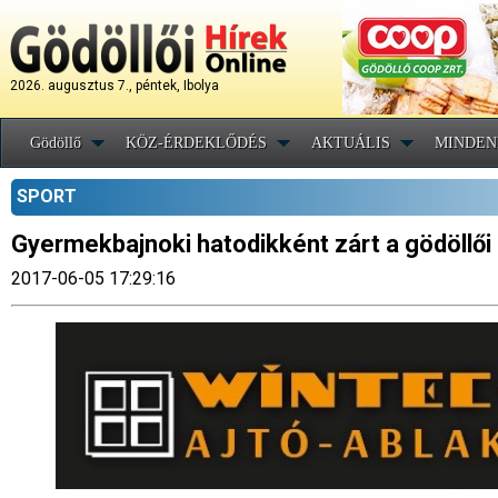
2026. augusztus 7., péntek, Ibolya
Gödöllő
KÖZ-ÉRDEKLŐDÉS
AKTUÁLIS
MINDEN
SPORT
Gyermekbajnoki hatodikként zárt a gödöllői
2017-06-05 17:29:16