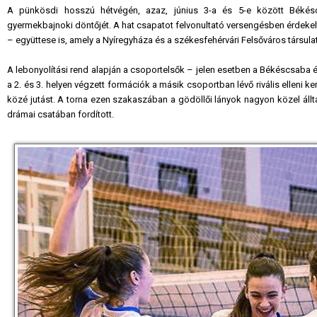
A pünkösdi hosszú hétvégén, azaz, június 3-a és 5-e között Béké
gyermekbajnoki döntőjét. A hat csapatot felvonultató versengésben érdekelt v
– együttese is, amely a Nyíregyháza és a székesfehérvári Felsőváros társulat
A lebonyolítási rend alapján a csoportelsők – jelen esetben a Békéscsaba 
a 2. és 3. helyen végzett formációk a másik csoportban lévő rivális elleni 
közé jutást. A torna ezen szakaszában a gödöllői lányok nagyon közel állt
drámai csatában fordított.