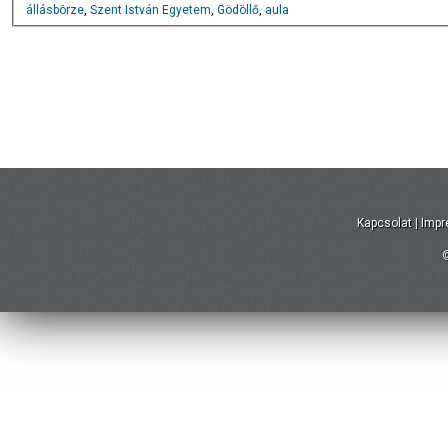
állásbörze
,
Szent István Egyetem
,
Gödöllő
,
aula
Kapcsolat
|
Imp
©