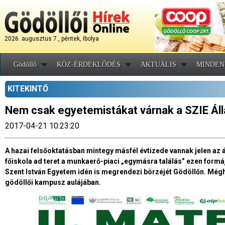
2026. augusztus 7., péntek, Ibolya
Gödöllő
KÖZ-ÉRDEKLŐDÉS
AKTUÁLIS
MINDEN
KITEKINTŐ
Nem csak egyetemistákat várnak a SZIE Ál
2017-04-21 10:23:20
A hazai felsőoktatásban mintegy másfél évtizede vannak jelen az á
főiskola ad teret a munkaerő-piaci „egymásra találás” ezen formá
Szent István Egyetem idén is megrendezi börzéjét Gödöllőn. Mégho
gödöllői kampusz aulájában.