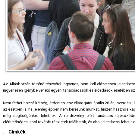
Az Állásbörzén történő részvétel ingyenes, nem kell előzetesen jelentkezni
ingyenesen igénybe vehető egyéni tanácsadások és előadások esetében s
Nem férhet hozzá kétség, érdemes lesz ellátogatni április 26-án, szerdán 
az esetben is, ha jelenleg éppen nem keresünk munkát, hiszen hasznos kap
még segítségünkre lehetnek. A rendezvény előtt tanácsos tájékozó
elérhetőségen, ahol további részletek találhatók, és ahol jelentkezni lehet
Címkék