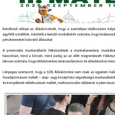
Rendkívüli előnye az állásbörzének, hogy a személyes találkozásra helye
egyfelől a kiállítók, másfelől a leendő munkáltatók számára, hogy kiválass
pénzkeresetet biztosító állásokat.
A potenciális munkavállalók felkészülését a munkakeresésre, munkáb
hasonlóan, mind a börzén, mind pedig az az előtt megrendezett Felkészí
lakosai számára, hogy térítésmentes tanácsadásokon és előadásokon kész
Lényeges szempont, hogy a SZIE Állásbörzére nem csak az egyetem hallgató
frissdiplomások mellett – alap- vagy középfokú végzettségű munkavállalók
és környékbeli vállalkozások mellett, multinacionális vállalatok is jelen leszn