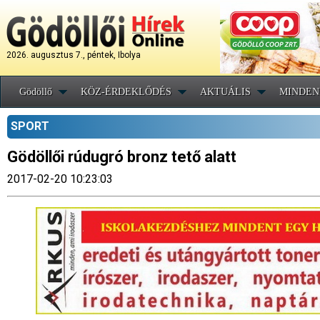
2026. augusztus 7., péntek, Ibolya
Gödöllő
KÖZ-ÉRDEKLŐDÉS
AKTUÁLIS
MINDEN
SPORT
Gödöllői rúdugró bronz tető alatt
2017-02-20 10:23:03