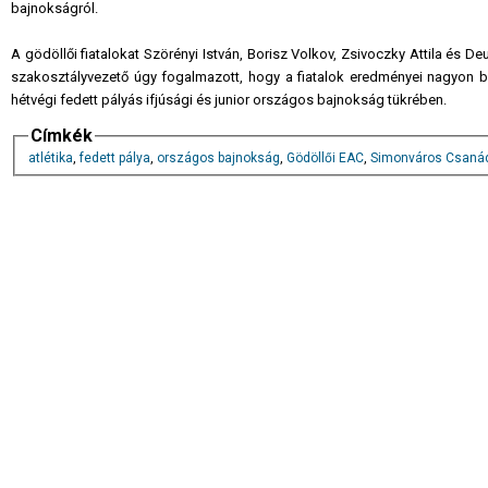
bajnokságról.
A gödöllői fiatalokat Szörényi István, Borisz Volkov, Zsivoczky Attila és De
szakosztályvezető úgy fogalmazott, hogy a fiatalok eredményei nagyon b
hétvégi fedett pályás ifjúsági és junior országos bajnokság tükrében.
Címkék
atlétika
,
fedett pálya
,
országos bajnokság
,
Gödöllői EAC
,
Simonváros Csaná