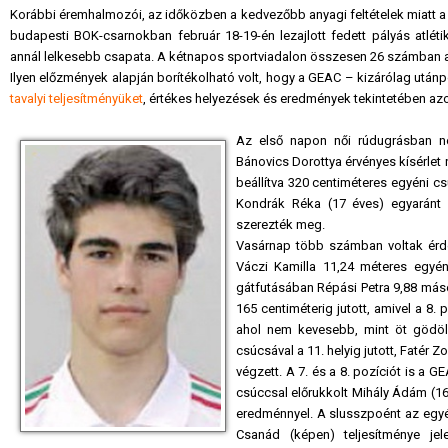
Korábbi éremhalmozói, az időközben a kedvezőbb anyagi feltételek miatt a 
budapesti BOK-csarnokban február 18-19-én lezajlott fedett pályás atlé
annál lelkesebb csapata. A kétnapos sportviadalon összesen 26 számban av
Ilyen előzmények alapján borítékolható volt, hogy a GEAC – kizárólag utá
tavalyi teljesítményüket
, értékes helyezések és eredmények tekintetében azo
Az első napon női rúdugrásban né
Bánovics Dorottya érvényes kísérlet 
beállítva 320 centiméteres egyéni cs
Kondrák Réka (17 éves) egyaránt 34
szerezték meg.
Vasárnap több számban voltak érde
Váczi Kamilla 11,24 méteres egyén
gátfutásában Répási Petra 9,88 máso
165 centiméterig jutott, amivel a 8. p
ahol nem kevesebb, mint öt gödöl
csúcsával a 11. helyig jutott, Fatér 
végzett. A 7. és a 8. pozíciót is a GE
csúccsal előrukkolt Mihály Ádám (1
eredménnyel. A slusszpoént az egyén
Csanád (képen) teljesítménye jel