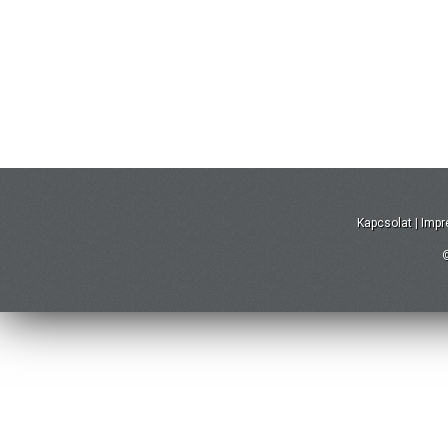
Kapcsolat
|
Imp
©