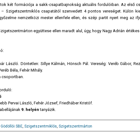
rátok két formációja a sakk-csapatbajnokság aktuális fordulóiban. Az első c
 – Szigetszentmiklós csapatától szenvedett 4 pontos vereséget. Külön ki
yőzelme nemzetközi mester ellenfele ellen, és szép partit nyert meg az ifj
igetszentmárton együttese ellen maradt alul, úgy, hogy Nagy Adrián értékes 
ló:
ár László. Döntetlen: Sillye Kálmán, Hönsch Pál. Vereség: Veréb Gábor, Rezn
eréb Béla, Fehér Mihály.
a csoportban.
orduló:
5
ebb Pervai László, Fehér József, Friedháber Kristóf.
 tabellájának
9. helyén
tanyázik.
,
Gödöllői SBE
,
Szigetszentmiklós
,
Szigetszentmárton