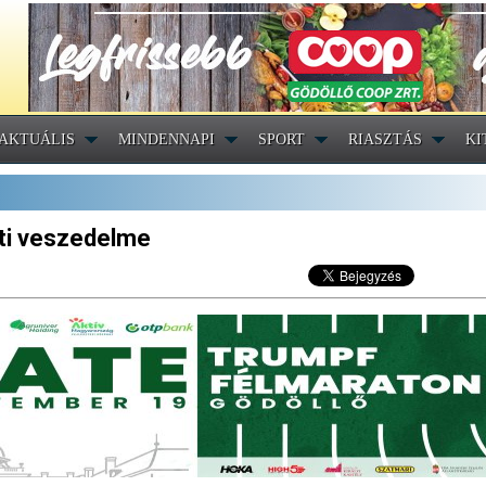
AKTUÁLIS
MINDENNAPI
SPORT
RIASZTÁS
KI
eti veszedelme