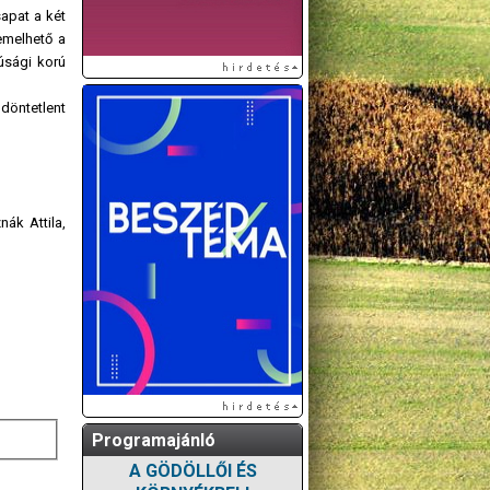
sapat a két
emelhető a
úsági korú
döntetlent
ák Attila,
Programajánló
A GÖDÖLLŐI ÉS