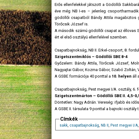
Erős ellenfelekkel játszott a Gödöllői Sakkba
éve még NB I-es – jelenleg csoportharmadik
gödöllői csapatból Bándy Attila magabiztos g
Törőcsik József is.
A második számú gödöllői csapat az éllovas Sz
ért el első osztályú ellenfelével szemben.
Csapatbajnokság, NB II. Erkel-csoport, 8. fordu
Szigetszentmiklós – Gödöllői SBE 8-4
Győzelem: Bándy Attila, Törőcsik József, Moln
Nagyajtai Gábor, Kozma Gábor, Szabó Zoltán, V
A GSBE formációja 40 ponttal a
10. helyen
áll 
Csapatbajnokság, Pest megyei I/A. osztály, 6. f
Szigetszentmárton – Gödöllői SBE II. 4,5-0,
Döntetlen: Nagy Adrián. Vereség: ifjabb és idős
A GSBE II. társulata 9 ponttal a bajnoki osztály
Címkék
sakk
,
csapatbajnokság
,
NB II
,
Pest megyei I/A