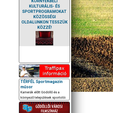
KÖRNYÉKBELI
KULTURÁLIS- ÉS
SPORTPROGRAMOKAT
KÖZÖSSÉGI
OLDALUNKON TESSZÜK
KÖZZÉ!
TÉRFÉL Sportmagazin
műsor
Kamerák előtt Gödöllő és a
környező települések sportolói