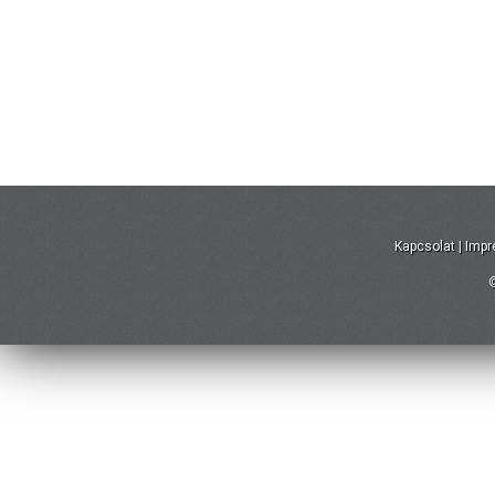
Kapcsolat
|
Imp
©