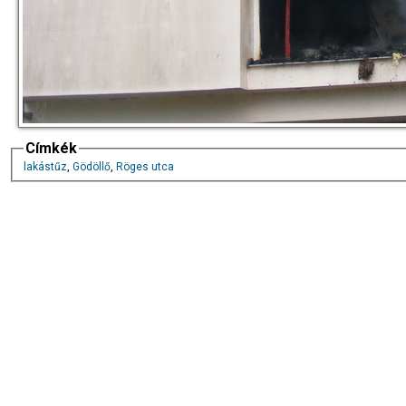
Címkék
lakástűz
,
Gödöllő
,
Röges utca