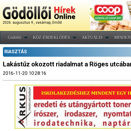
2026. augusztus 9., vasárnap, Emõd
Gödöllő
KÖZ-ÉRDEKLŐDÉS
AKTUÁLIS
MINDEN
RIASZTÁS
Lakástűz okozott riadalmat a Röges utcába
2016-11-20 10:28:16