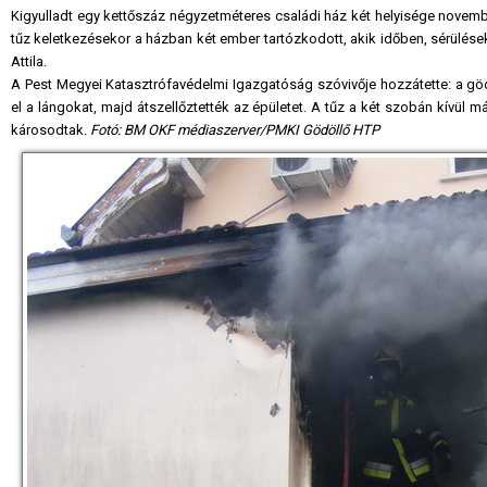
Kigyulladt egy kettőszáz négyzetméteres családi ház két helyisége novembe
tűz keletkezésekor a házban két ember tartózkodott, akik időben, sérülések
Attila.
A Pest Megyei Katasztrófavédelmi Igazgatóság szóvivője hozzátette: a gödö
el a lángokat, majd átszellőztették az épületet. A tűz a két szobán kívül 
károsodtak.
Fotó: BM OKF médiaszerver/PMKI Gödöllő HTP