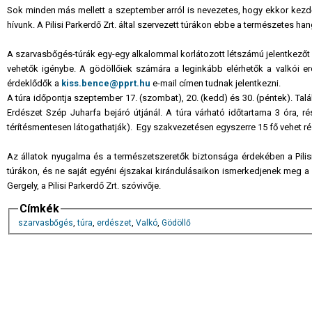
Sok minden más mellett a szeptember arról is nevezetes, hogy ekkor kez
hívunk. A Pilisi Parkerdő Zrt. által szervezett túrákon ebbe a természetes h
A szarvasbőgés-túrák egy-egy alkalommal korlátozott létszámú jelentkezőt f
vehetők igénybe. A gödöllőiek számára a leginkább elérhetők a valkói erd
érdeklődők a
kiss.bence@pprt.hu
e-mail címen tudnak jelentkezni.
A túra időpontja szeptember 17. (szombat), 20. (kedd) és 30. (péntek). Talá
Erdészet Szép Juharfa bejáró útjánál. A túra várható időtartama 3 óra, rész
térítésmentesen látogathatják). Egy szakvezetésen egyszerre 15 fő vehet ré
Az állatok nyugalma és a természetszeretők biztonsága érdekében a Pilisi 
túrákon, és ne saját egyéni éjszakai kirándulásaikon ismerkedjenek meg a 
Gergely, a Pilisi Parkerdő Zrt. szóvivője.
Címkék
szarvasbőgés
,
túra
,
erdészet
,
Valkó
,
Gödöllő