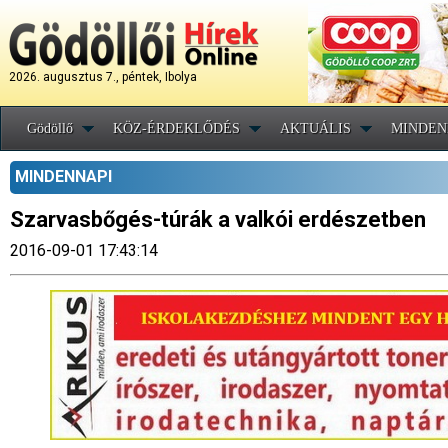
2026. augusztus 7., péntek, Ibolya
Gödöllő
KÖZ-ÉRDEKLŐDÉS
AKTUÁLIS
MINDEN
MINDENNAPI
Szarvasbőgés-túrák a valkói erdészetben
2016-09-01 17:43:14