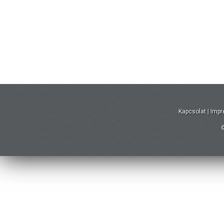
Kapcsolat
|
Imp
©