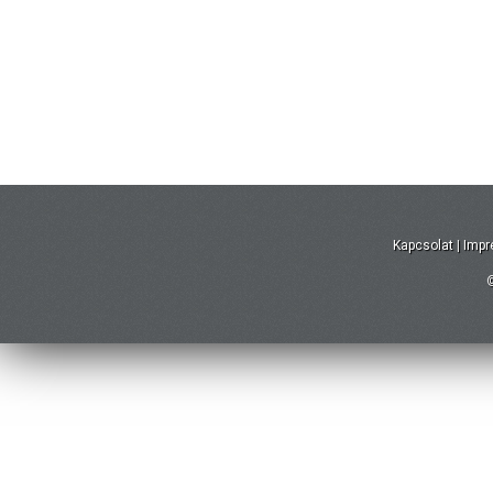
Kapcsolat
|
Imp
©