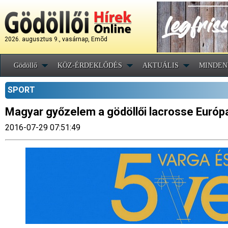
2026. augusztus 9., vasárnap, Emõd
Gödöllő
KÖZ-ÉRDEKLŐDÉS
AKTUÁLIS
MINDEN
SPORT
Magyar győzelem a gödöllői lacrosse Európ
2016-07-29 07:51:49