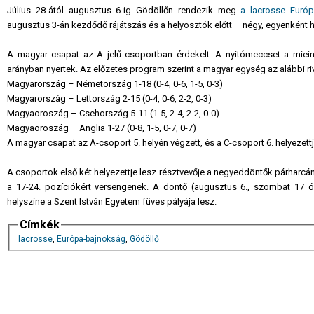
Július 28-ától augusztus 6-ig Gödöllőn rendezik meg
a lacrosse Európ
augusztus 3-án kezdődő rájátszás és a helyosztók előtt – négy, egyenként
A magyar csapat az A jelű csoportban érdekelt. A nyitómeccset a mieink 
arányban nyertek. Az előzetes program szerint a magyar egység az alábbi ri
Magyarország – Németország 1-18 (0-4, 0-6, 1-5, 0-3)
Magyarország – Lettország 2-15 (0-4, 0-6, 2-2, 0-3)
Magyaoroszág – Csehország 5-11 (1-5, 2-4, 2-2, 0-0)
Magyaoroszág – Anglia 1-27 (0-8, 1-5, 0-7, 0-7)
A magyar csapat az A-csoport 5. helyén végzett, és a C-csoport 6. helyezettj
A csoportok első két helyezettje lesz résztvevője a negyeddöntők párharcának
a 17-24. pozíciókért versengenek. A döntő (augusztus 6., szombat 17 
helyszíne a Szent István Egyetem füves pályája lesz.
Címkék
lacrosse
,
Európa-bajnokság
,
Gödöllő