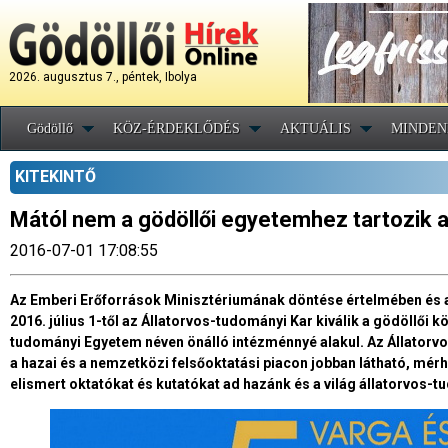
2026. augusztus 7., péntek, Ibolya
Gödöllő
KÖZ-ÉRDEKLŐDÉS
AKTUÁLIS
MINDEN
KITEKINTŐ
Mától nem a gödöllői egyetemhez tartozik 
2016-07-01 17:08:55
Az Emberi Erőforrások Minisztériumának döntése értelmében és a 
2016. július 1-től az Állatorvos-tudományi Kar kiválik a gödöllői 
tudományi Egyetem néven önálló intézménnyé alakul. Az Állatorv
a hazai és a nemzetközi felsőoktatási piacon jobban látható, mér
elismert oktatókat és kutatókat ad hazánk és a világ állatorvos-