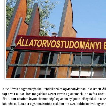
A 229 éves hagyományokkal rendelkező, világviszonylatban is elismert Ál
tagja volt a 2000-ben megalakult Szent István Egyetemnek. Az azóta eltel
élni tudott a tudományos elismertségű egyetem nyújtotta előnyökkel, s a sza
képzési és kutatási együttműködést alakított ki a SZIE többi karával, így