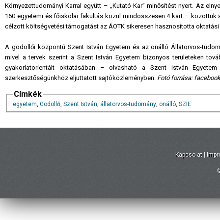
Környezettudományi Karral együtt – „Kutató Kar” minősítést nyert. Az elnye
160 egyetemi és főiskolai fakultás közül mindösszesen 4 kart – közöttük a 
célzott költségvetési támogatást az ÁOTK sikeresen hasznosította oktatási
A gödöllői központú Szent István Egyetem és az önálló Állatorvos-tudo
mivel a tervek szerint a Szent István Egyetem bizonyos területeken tová
gyakorlatorientált oktatásában – olvasható a Szent István Egyetem 
szerkesztőségünkhöz eljuttatott sajtóközleményben.
Fotó forrása: faceboo
Címkék
egyetem
,
Gödöllő
,
Szent István
,
állatorvos-tudomány
,
önálló
,
SZIE
Kapcsolat
|
Imp
©