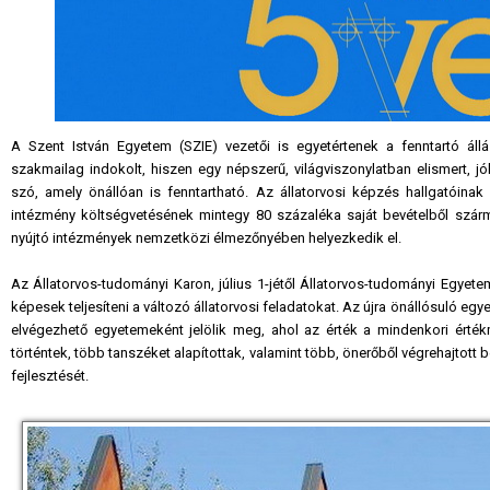
A Szent István Egyetem (SZIE) vezetői is egyetértenek a fenntartó áll
szakmailag indokolt, hiszen egy népszerű, világviszonylatban elismert, jól
szó, amely önállóan is fenntartható. Az állatorvosi képzés hallgatóinak
intézmény költségvetésének mintegy 80 százaléka saját bevételből szárm
nyújtó intézmények nemzetközi élmezőnyében helyezkedik el.
Az Állatorvos-tudományi Karon, július 1-jétől Állatorvos-tudományi Egye
képesek teljesíteni a változó állatorvosi feladatokat. Az újra önállósuló 
elvégezhető egyetemeként jelölik meg, ahol az érték a mindenkori érték
történtek, több tanszéket alapítottak, valamint több, önerőből végrehajtot
fejlesztését.