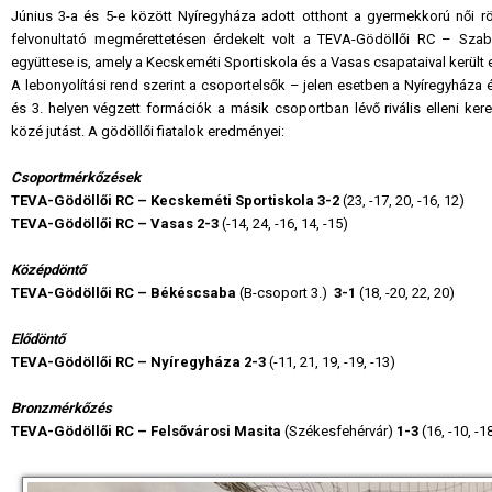
Június 3-a és 5-e között Nyíregyháza adott otthont a gyermekkorú női 
felvonultató megmérettetésen érdekelt volt a TEVA-Gödöllői RC – Szaba
együttese is, amely a Kecskeméti Sportiskola és a Vasas csapataival került
A lebonyolítási rend szerint a csoportelsők – jelen esetben a Nyíregyháza
és 3. helyen végzett formációk a másik csoportban lévő rivális elleni ker
közé jutást. A gödöllői fiatalok eredményei:
Csoportmérkőzések
TEVA-Gödöllői RC – Kecskeméti Sportiskola 3-2
(23, -17, 20, -16, 12)
TEVA-Gödöllői RC – Vasas 2-3
(-14, 24, -16, 14, -15)
Középdöntő
TEVA-Gödöllői RC – Békéscsaba
(B-csoport 3.)
3-1
(18, -20, 22, 20)
Elődöntő
TEVA-Gödöllői RC – Nyíregyháza 2-3
(-11, 21, 19, -19, -13)
Bronzmérkőzés
TEVA-Gödöllői RC –
Felsővárosi Masita
(Székesfehérvár)
1-3
(16, -10, -1