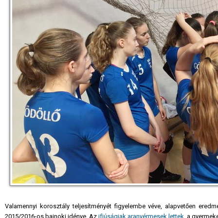
Valamennyi korosztály teljesítményét figyelembe véve, alapvetően ere
2015/2016-os bajnoki idénye. Az
ifjúságiak aranyérmesek lettek
, a gyermeke