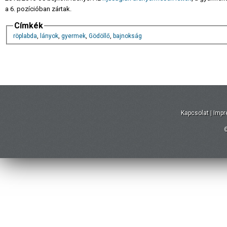
a 6. pozícióban zártak.
Címkék
röplabda
,
lányok
,
gyermek
,
Gödöllő
,
bajnokság
Kapcsolat
|
Imp
©