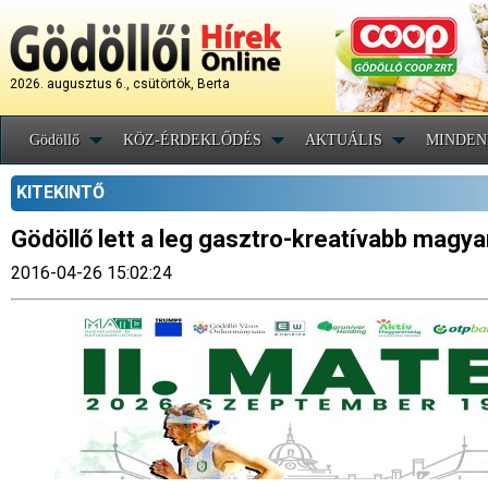
2026. augusztus 6., csütörtök, Berta
Gödöllő
KÖZ-ÉRDEKLŐDÉS
AKTUÁLIS
MINDEN
KITEKINTŐ
Gödöllő lett a leg gasztro-kreatívabb magya
2016-04-26 15:02:24