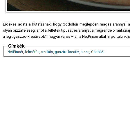
Érdekes adata a kutatásnak, hogy Gödöllőn meglepően magas aránnyal a Kí
olyan pizzaféleség, ahol a feltétek típusát és arányát a megrendelő fantáziá
a leg „gasztro-kreatívabb” magyar város – áll a NetPincér által hírportálunk
Címkék
NetPincér
,
felmérés
,
szokás
,
gasztro-kreatív
,
pizza
,
Gödöllő