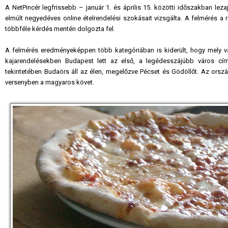
A NetPincér legfrissebb – január 1. és április 15. közötti időszakban leza
elmúlt negyedéves online ételrendelési szokásait vizsgálta. A felmérés a 
többféle kérdés mentén dolgozta fel.
A felmérés eredményeképpen több kategóriában is kiderült, hogy mely vá
kajarendelésekben Budapest lett az első, a legédesszájúbb város címe
tekintetében Budaörs áll az élen, megelőzve Pécset és Gödöllőt. Az ors
versenyben a magyaros követ.