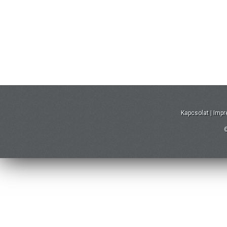
Kapcsolat
|
Imp
©