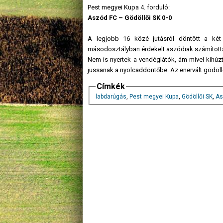
Pest megyei Kupa 4. forduló:
Aszód FC – Gödöllői SK 0-0
A legjobb 16 közé jutásról döntött a két
másodosztályban érdekelt aszódiak számított
Nem is nyertek a vendéglátók, ám mivel kihúz
jussanak a nyolcaddöntőbe. Az enervált gödöllő
Címkék
labdarúgás
,
Pest megyei Kupa
,
Gödöllői SK
,
As