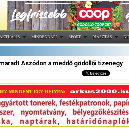
AKTUÁLIS
MINDENNAPI
SPORT
RIASZTÁS
KI
maradt Aszódon a meddő gödöllői tizenegy