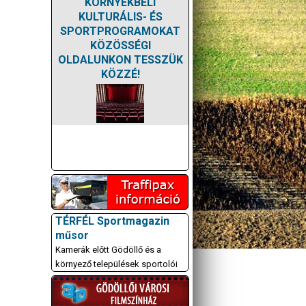
KÖRNYÉKBELI
KULTURÁLIS- ÉS
SPORTPROGRAMOKAT
KÖZÖSSÉGI
OLDALUNKON TESSZÜK
KÖZZÉ!
TÉRFÉL Sportmagazin
műsor
Kamerák előtt Gödöllő és a
környező települések sportolói