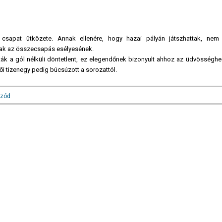
 csapat ütközete. Annak ellenére, hogy hazai pályán játszhattak, nem
ak az összecsapás esélyesének.
ták a gól nélküli döntetlent, ez elegendőnek bizonyult ahhoz az üdvösséghe
i tizenegy pedig búcsúzott a sorozattól.
zód