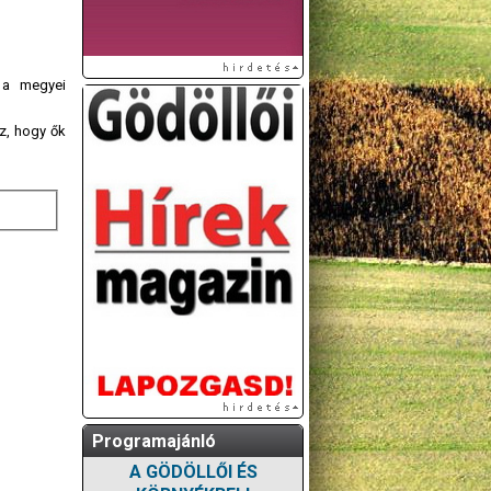
 a megyei
z, hogy ők
Programajánló
A GÖDÖLLŐI ÉS