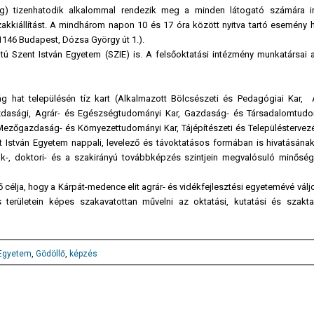
tig) tizenhatodik alkalommal rendezik meg a minden látogató számára 
akkiállítást. A mindhárom napon 10 és 17 óra között nyitva tartó esemény h
46 Budapest, Dózsa György út 1.).
tú Szent István Egyetem (SZIE) is. A felsőoktatási intézmény munkatársai
ág hat településén tíz kart (Alkalmazott Bölcsészeti és Pedagógiai Kar, Á
azdasági, Agrár- és Egészségtudományi Kar, Gazdaság- és Társadalomtudo
ezőgazdaság- és Környezettudományi Kar, Tájépítészeti és Településtervezés
István Egyetem nappali, levelező és távoktatásos formában is hivatásának 
zak-, doktori- és a szakirányú továbbképzés szintjein megvalósuló minőségi
 célja, hogy a Kárpát-medence elit agrár- és vidékfejlesztési egyetemévé válj
s területein képes szakavatottan művelni az oktatási, kutatási és szakt
 Egyetem
,
Gödöllő
,
képzés