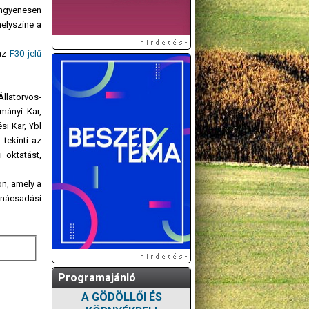
ingyenesen
elyszíne a
 az
F30 jelű
llatorvos-
mányi Kar,
i Kar, Ybl
tekinti az
 oktatást,
on, amely a
anácsadási
Programajánló
A GÖDÖLLŐI ÉS