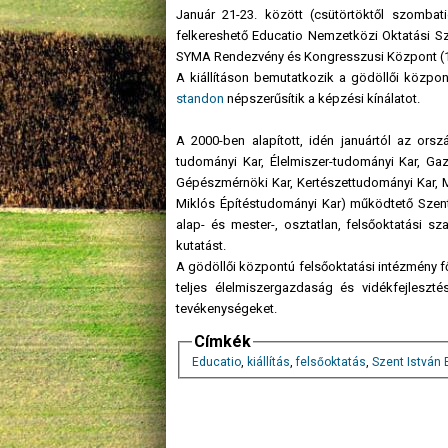
Január 21-23. között (csütörtöktől szomba
felkereshető Educatio Nemzetközi Oktatási Sz
SYMA Rendezvény és Kongresszusi Központ (11
A kiállításon bemutatkozik a gödöllői közpon
standon
népszerűsítik a képzési kínálatot.
A 2000-ben alapított, idén januártól az orsz
tudományi Kar, Élelmiszer-tudományi Kar, G
Gépészmérnöki Kar, Kertészettudományi Kar, M
Miklós Építéstudományi Kar) működtető Szent 
alap- és mester-, osztatlan, felsőoktatási s
kutatást.
A gödöllői központú felsőoktatási intézmény fő
teljes élelmiszergazdaság és vidékfejleszté
tevékenységeket.
Címkék
Educatio
,
kiállítás
,
felsőoktatás
,
Szent István