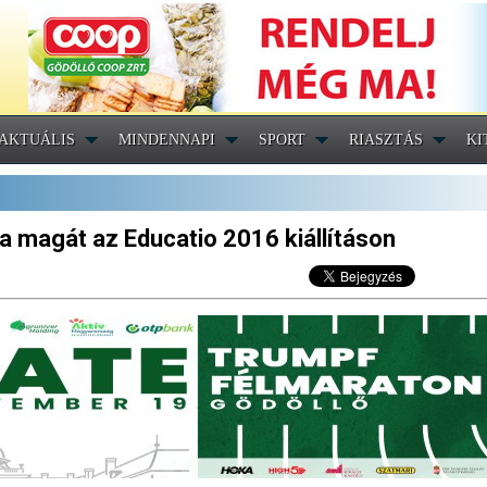
AKTUÁLIS
MINDENNAPI
SPORT
RIASZTÁS
KI
ja magát az Educatio 2016 kiállításon