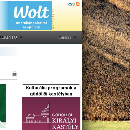
RSS
TEKINTŐ
Keresés
Kulturális programok a
gödöllői kastélyban