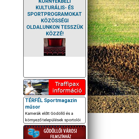
KÖRNYÉKBELI
KULTURÁLIS- ÉS
SPORTPROGRAMOKAT
KÖZÖSSÉGI
OLDALUNKON TESSZÜK
KÖZZÉ!
TÉRFÉL Sportmagazin
műsor
Kamerák előtt Gödöllő és a
környező települések sportolói