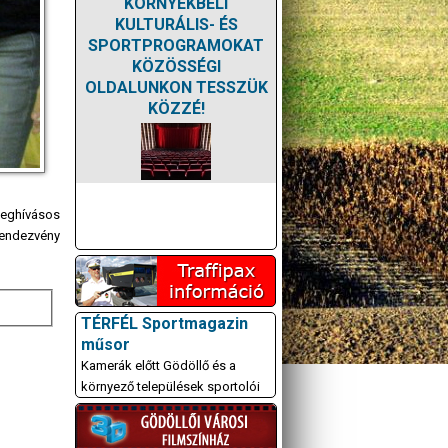
KÖRNYÉKBELI
KULTURÁLIS- ÉS
SPORTPROGRAMOKAT
KÖZÖSSÉGI
OLDALUNKON TESSZÜK
KÖZZÉ!
meghívásos
rendezvény
TÉRFÉL Sportmagazin
műsor
Kamerák előtt Gödöllő és a
környező települések sportolói