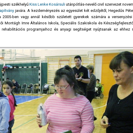
újpesti székhelyű
Kiss Lenke Kosársuli
utánpótlás-nevelő civil szervezet nove
apítvány
javára. A kezdeményezés az egyesület két edzőjétől, Hegedűs Pétert
– a 2005-ben vagy annál később született gyerekek számára a versenyzési
lői Montágh Imre Általános Iskola, Speciális Szakiskola és Készségfejlesztő
rehabilitációs programjaihoz és anyagi segítséget nyújtsanak az ehhez