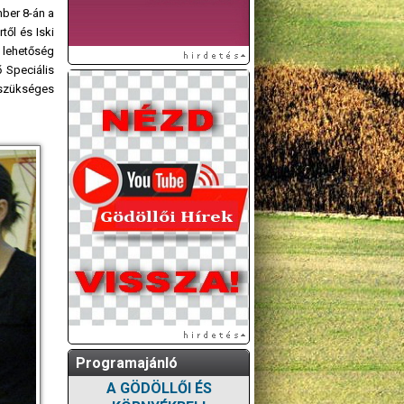
mber 8-án a
ől és Iski
 lehetőség
 Speciális
 szükséges
Programajánló
A GÖDÖLLŐI ÉS