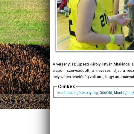
A versenyt az Újpesti Károlyi István Általán
alapon szerveződött, a nevezési díjat a rész
helyszínén lehetőség volt arra, hogy adomány
Címkék
kosárlabda
,
jótékonyság
,
Gödöllő
,
Montágh isk