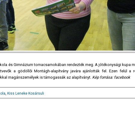
os Iskola és Gimnázium tornacsarnokában rendezték meg. A jótékonysági kupa 
tvevők a gödöllői Montágh-alapítvány javára ajánlották fel. Ezen felül a 
aikkal magánszemélyek is támogassák az alapítványt.
Kép forrása: facebook
ola
,
Kiss Leneke Kosársuli