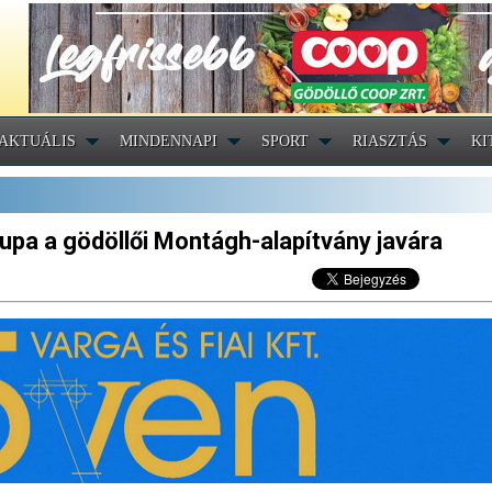
AKTUÁLIS
MINDENNAPI
SPORT
RIASZTÁS
KI
pa a gödöllői Montágh-alapítvány javára