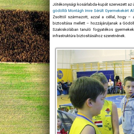
Jótékonysági kosárlabda-kupát szervezett az 
gödöllői Montágh Imre Sérült Gyermekekért Al
Zsolttól származott, azzal a céllal, hogy 
biztosítása mellett – hozzájáruljanak a Gödöl
Szakiskolában tanuló fogyatékos gyermekek 
infrastruktúra biztosításához szeretnének.