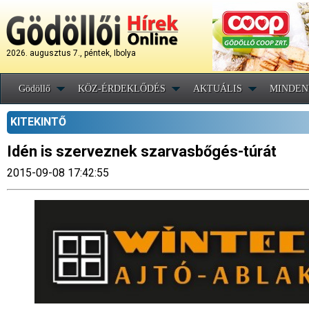
2026. augusztus 7., péntek, Ibolya
Gödöllő
KÖZ-ÉRDEKLŐDÉS
AKTUÁLIS
MINDEN
KITEKINTŐ
Idén is szerveznek szarvasbőgés-túrát
2015-09-08 17:42:55