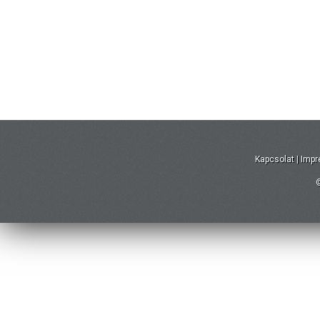
Kapcsolat
|
Imp
©