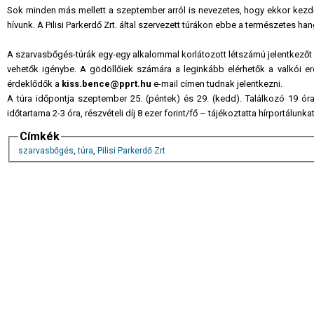
Sok minden más mellett a szeptember arról is nevezetes, hogy ekkor kez
hívunk. A Pilisi Parkerdő Zrt. által szervezett túrákon ebbe a természetes h
A szarvasbőgés-túrák egy-egy alkalommal korlátozott létszámú jelentkezőt f
vehetők igénybe. A gödöllőiek számára a leginkább elérhetők a valkói erd
érdeklődők a
kiss.bence@pprt.hu
e-mail címen tudnak jelentkezni.
A túra időpontja szeptember 25. (péntek) és 29. (kedd). Találkozó 19 óra
időtartama 2-3 óra, részvételi díj 8 ezer forint/fő – tájékoztatta hírportálunkat
Címkék
szarvasbőgés
,
túra
,
Pilisi Parkerdő Zrt