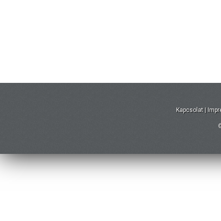
Kapcsolat
|
Imp
©