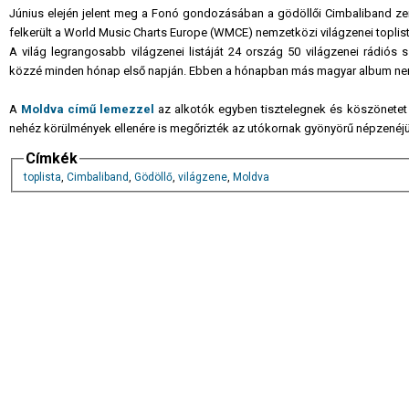
Június elején jelent meg a Fonó gondozásában a gödöllői Cimbaliband ze
felkerült a World Music Charts Europe (WMCE) nemzetközi világzenei toplistá
A világ legrangosabb világzenei listáját 24 ország 50 világzenei rádiós 
közzé minden hónap első napján. Ebben a hónapban más magyar album nem 
A
Moldva című lemezzel
az alkotók egyben tisztelegnek és köszönete
nehéz körülmények ellenére is megőrizték az utókornak gyönyörű népzenéjü
Címkék
toplista
,
Cimbaliband
,
Gödöllő
,
világzene
,
Moldva