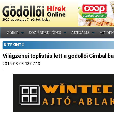
2026. augusztus 7., péntek, Ibolya
Gödöllő
KÖZ-ÉRDEKLŐDÉS
AKTUÁLIS
MINDEN
KITEKINTŐ
Világzenei toplistás lett a gödöllői Cimbalib
2015-08-03 13:07:13