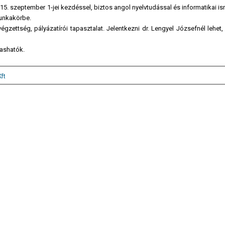
15. szeptember 1-jei kezdéssel, biztos angol nyelvtudással és informatikai i
unkakörbe.
égzettség, pályázatírói tapasztalat. Jelentkezni dr. Lengyel Józsefnél lehet,
ashatók.
ft