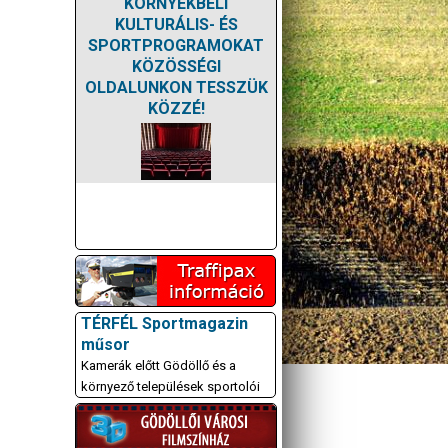
KÖRNYÉKBELI
KULTURÁLIS- ÉS
SPORTPROGRAMOKAT
KÖZÖSSÉGI
OLDALUNKON TESSZÜK
KÖZZÉ!
TÉRFÉL Sportmagazin
műsor
Kamerák előtt Gödöllő és a
környező települések sportolói