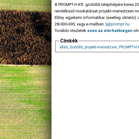
A PROMPT-H Kft. gödöllői telephelyére keres 20
rendelkező munkatársat projekt-menedzseri m
Előny egyetemi informatikai (esetleg oktatói) v
28/430-695, vagy e-mailben:
lj@prompt.hu
További részletek
ezen az elérhetőségen
olv
Címkék
állás
,
Gödöllő
,
projekt-menedzser
,
PROMPT-H K