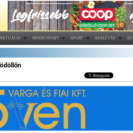
AKTUÁLIS
MINDENNAPI
SPORT
RIASZTÁS
KI
ödöllőn