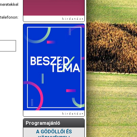
smeretekkel
 telefonon:
Programajánló
A GÖDÖLLŐI ÉS