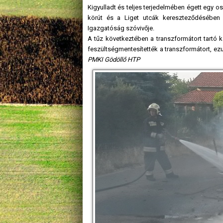
Kigyulladt és teljes terjedelmében égett egy os
körút és a Liget utcák kereszteződésében 
Igazgatóság szóvivője.
A tűz következtében a transzformátort tartó 
feszültségmentesítették a transzformátort, ezu
PMKI Gödöllő HTP