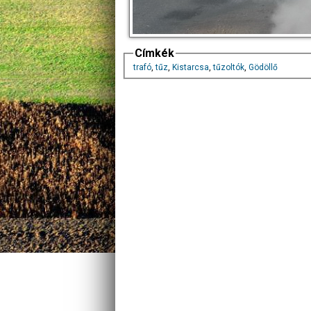
Címkék
trafó
,
tűz
,
Kistarcsa
,
tűzoltók
,
Gödöllő