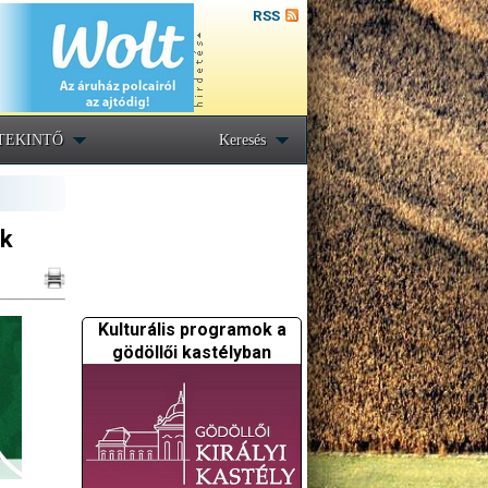
RSS
TEKINTŐ
Keresés
ók
Kulturális programok a
gödöllői kastélyban