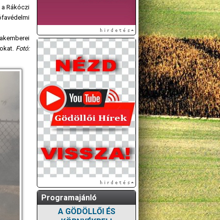
, a Rákóczi
ófavédelmi
zakemberei
gokat.
Fotó:
Programajánló
A GÖDÖLLŐI ÉS