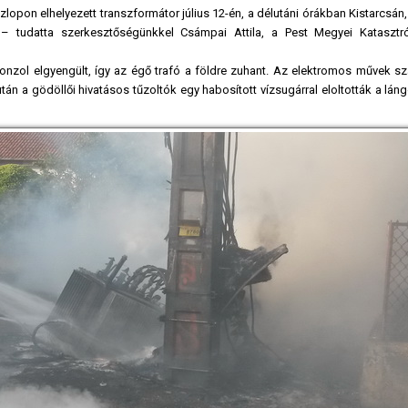
zlopon elhelyezett transzformátor július 12-én, a délutáni órákban Kistarcsán
– tudatta szerkesztőségünkkel Csámpai Attila, a Pest Megyei Katasztr
konzol elgyengült, így az égő trafó a földre zuhant. Az elektromos művek s
tán a gödöllői hivatásos tűzoltók egy habosított vízsugárral eloltották a lán