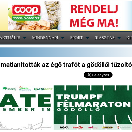
AKTUÁLIS
MINDENNAPI
SPORT
RIASZTÁS
KI
lmatlanították az égő trafót a gödöllői tűzolt