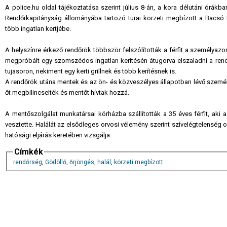
A police.hu oldal tájékoztatása szerint július 8-án, a kora délutáni órákba
Rendőrkapitányság állományába tartozó turai körzeti megbízott a Bacsó B
több ingatlan kertjébe.
A helyszínre érkező rendőrök többször felszólították a férfit a személyaz
megpróbált egy szomszédos ingatlan kerítésén átugorva elszaladni a rendőr
tujasoron, nekiment egy kerti grillnek és több kerítésnek is.
A rendőrök utána mentek és az ön- és közveszélyes állapotban lévő személyt
őt megbilincselték és mentőt hívtak hozzá.
A mentőszolgálat munkatársai kórházba szállították a 35 éves férfit, aki a
vesztette. Halálát az elsődleges orvosi vélemény szerint szívelégtelenség 
hatósági eljárás keretében vizsgálja.
Címkék
rendőrség
,
Gödöllő
,
őrjöngés
,
halál
,
körzeti megbízott