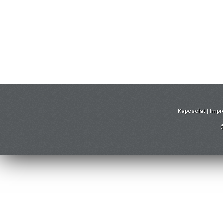
Kapcsolat
|
Imp
©