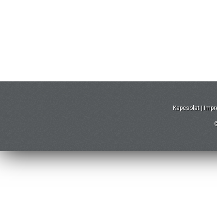
Kapcsolat
|
Imp
©