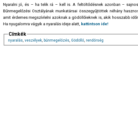
Nyaralni jó, és – ha telik rá – kell is. A feltöltődésnek azonban – sajn
Bűnmegelőzési Osztályának munkatársai összegyűjtöttek néhány hasznos, 
amit érdemes megszívlelni azoknak a gödöllőieknek is, akik hosszabb időre 
Ha nyugalomra vágyik a nyaralás ideje alatt,
kattintson ide!
Címkék
nyaralás
,
veszélyek
,
bűnmegelőzés
,
Gödöllő
,
rendőrség