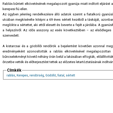
Rablás bűntett elkövetésének megalapozott gyanúja miatt indított eljárást
kerepesi fiú ellen.
Az ügyben jelenleg rendelkezésre álló adatok szerint a fiatalkorú gyanúsí
utcában megkísérelte kitépni a 69 éves sértett kezéből a táskáját, azonba
meglökte a sértettet, aki ettől elesett és beverte a fejét a járdába. A gyanú
a helyszínről. Az idős asszony az esés következtében – az elsődleges 
szenvedett.
A kistarcsai és a gödöllői rendőrök a bejelentést követően azonnal meg
eredményeként azonosították a rablás elkövetésével megalapozottan gy
bűncselekményt követő néhány órán belül a lakásában elfogták, előállítottá
őrizetbe vették és előterjesztést tettek az előzetes letartóztatásának indítv
Címkék
rablás
,
Kerepes
,
rendőrség
,
Gödöllő
,
fiatal
,
sértett