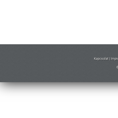
Kapcsolat
|
Imp
©