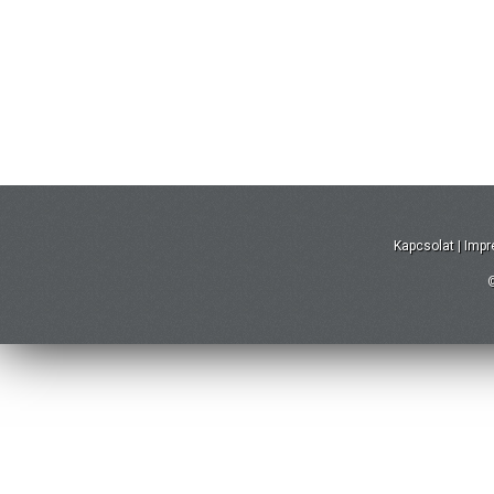
Kapcsolat
|
Imp
©