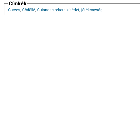
Címkék
Curves
,
Gödöllő
,
Guinness-rekord kísérlet
,
jótékonyság