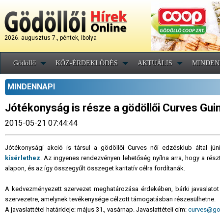
2026. augusztus 7., péntek, Ibolya
Gödöllő
KÖZ-ÉRDEKLŐDÉS
AKTUÁLIS
MINDEN
MINDENNAPI
Jótékonyság is része a gödöllői Curves Gui
2015-05-21 07:44:44
Jótékonysági akció is társul a gödöllői Curves női edzésklub által jú
kísérlethez
. Az ingyenes rendezvényen lehetőség nyílna arra, hogy a rész
alapon, és az így összegyűlt összeget karitatív célra fordítanák.
A kedvezményezett szervezet meghatározása érdekében, bárki javaslatot 
szervezetre, amelynek tevékenysége célzott támogatásban részesülhetne.
A javaslattétel határideje: május 31., vasárnap. Javaslattételi cím:
curves@god