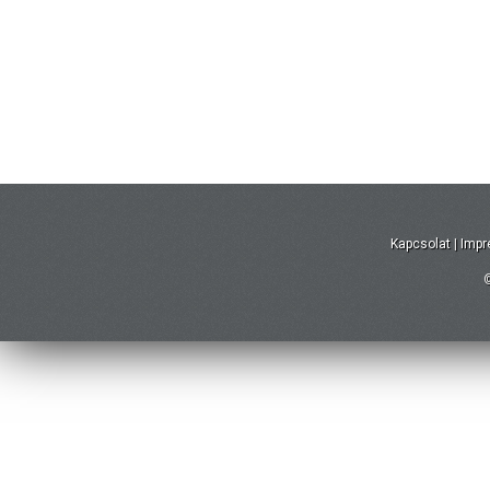
Kapcsolat
|
Imp
©