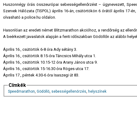
Huszonnégy órás összeurópai sebességellenőrzést – úgynevezett, Speed
Szervek Hálózata (TISPOL) április 16-án, csütörtökön 6 órától április 17-é
olvasható a police.hu oldalon.
Hasonlóan az eredeti német Blitzmarathon akcióhoz, a rendőrség az ellenőrz
A beérkezett javaslatok alapján a fenti időszakban Gödöllőn az alábbi hely
Április 16., csütörtök 6-8 óra Ady sétány 3.
Április 16., csütörtök 8.15-óra Táncsics Mihály utca 1.
Április 16., csütörtök 10.15-12 óra Arany János utca 9.
Április 16., csütörtök 15-16.30 óra Röges utca 17.
Április 17., péntek 4.30-6 óra Isaszegi út 83.
Címkék
Speedmarathon
,
Gödöllő
,
sebességellenőrzés
,
helyszínek