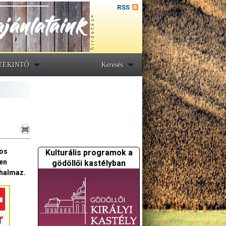
RSS
TEKINTŐ
Keresés
bos
Kulturális programok a
gen
gödöllői kastélyban
-halmaz.