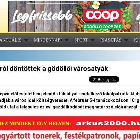
AKTUÁLIS
MINDENNAPI
SPORT
RIASZTÁS
KI
áról döntöttek a gödöllői városatyák
pviselőtestületben jelentős túlsúllyal rendelkező lokálpatrióta klu
ják a város idei költségvetését. A február 5-i tanácskozáson 10 i
zöld utat a település ez évi gazdálkodását meghatározó előirányzat