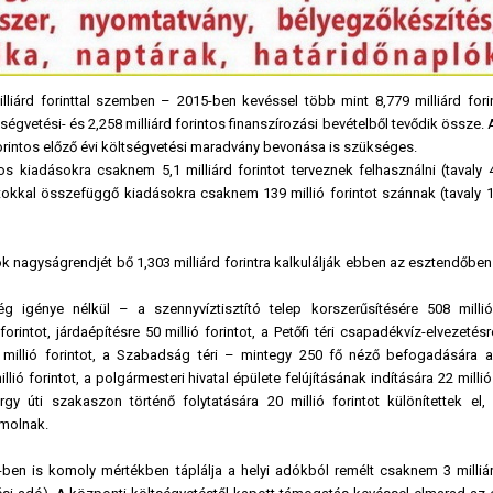
lliárd forinttal szemben – 2015-ben kevéssel több mint 8,779 milliárd forin
tségvetési- és 2,258 milliárd forintos finanszírozási bevételből tevődik össze.
rintos előző évi költségvetési maradvány bevonása is szükséges.
 kiadásokra csaknem 5,1 milliárd forintot terveznek felhasználni (tavaly 4,
atokkal összefüggő kiadásokra csaknem 139 millió forintot szánnak (tavaly 1
ok nagyságrendjét bő 1,303 milliárd forintra kalkulálják ebben az esztendőben 
g igénye nélkül – a szennyvíztisztító telep korszerűsítésére 508 millió 
orintot, járdaépítésre 50 millió forintot, a Petőfi téri csapadékvíz-elvezetésr
26,5 millió forintot, a Szabadság téri – mintegy 250 fő néző befogadására 
ó forintot, a polgármesteri hivatal épülete felújításának indítására 22 millió 
 úti szakaszon történő folytatására 20 millió forintot különítettek el, f
ámolnak.
5-ben is komoly mértékben táplálja a helyi adókból remélt csaknem 3 milliár