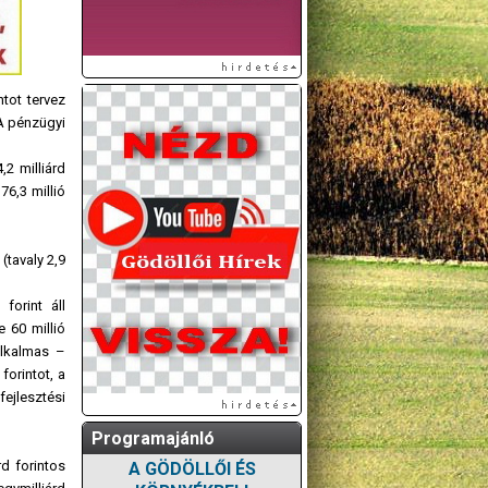
tot tervez
 A pénzügyi
2 milliárd
76,3 millió
(tavaly 2,9
forint áll
e 60 millió
alkalmas –
forintot, a
ejlesztési
Programajánló
d forintos
A GÖDÖLLŐI ÉS