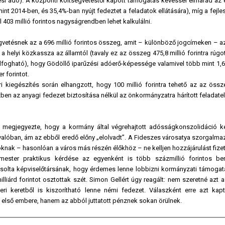
űzési adó). A központi költségvetéstől kapott támogatás kevéssel elmarad az 
 mint 2014-ben, és 35,4%-ban nyújt fedeztet a feladatok ellátására), míg a fejles
403 millió forintos nagyságrendben lehet kalkulálni.
gvetésnek az a 696 millió forintos összeg, amit – különböző jogcímeken – az
elyi közkassza az államtól (tavaly ez az összeg 475,8 millió forintra rúgot
felfogható), hogy Gödöllő iparűzési adóerő-képessége valamivel több mint 1,6
r forintot.
i kiegészítés során elhangzott, hogy 100 millió forintra tehető az az össz
n az anyagi fedezet biztosítása nélkül az önkormányzatra hárított feladatel
) megjegyezte, hogy a kormány által végrehajtott adósságkonszolidáció k
valóban, ám az ebből eredő előny „elolvadt”. A Fideszes városatya szorgalma
knak – hasonlóan a város más részén élőkhöz – ne kelljen hozzájárulást fize
rmester praktikus kérdése az egyenként is több százmillió forintos be
vasolta képviselőtársának, hogy érdemes lenne lobbizni kormányzati támogatá
lliárd forintot osztottak szét. Simon Gellért úgy reagált: nem szeretné azt
ri keretből is kiszorítható lenne némi fedezet. Válaszként erre azt kap
s első embere, hanem az abból juttatott pénznek sokan örülnek.