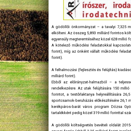
A gödöllői önkormányzat – a tavalyi 7,325 mi
elkölteni. Az összeg 5,893 milliárd forintos köl
egyensúly megteremtéséhez közel 628 millió fo
A kötelező működési feladatokkal kapcsolatos
forint), míg az önként vállalt működési felad
forint).
A felhalmozási (fejlesztés és felújítás) kiadás
milliárd forint).
Ebből az előirányzat-halmazból – a teljessé
rendelkezésre. Az utak felújítására 150 millió f
forintot, a testőrlaktanya helyreállítására 
sportcsarnok-beruházás előkészítésére 26,1 milli
kerékpáros-barát város program Dózsa György
tartalékként pedig közel 319 millió forinttal sz
A gödöllői költségvetés bevételi oldalát 201