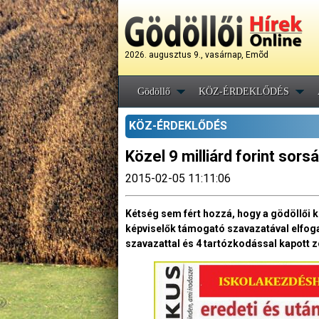
2026. augusztus 9., vasárnap, Emõd
Gödöllő
KÖZ-ÉRDEKLŐDÉS
KÖZ-ÉRDEKLŐDÉS
Közel 9 milliárd forint sors
2015-02-05 11:11:06
Kétség sem fért hozzá, hogy a gödöllői ké
képviselők támogató szavazatával elfogad
szavazattal és 4 tartózkodással kapott 