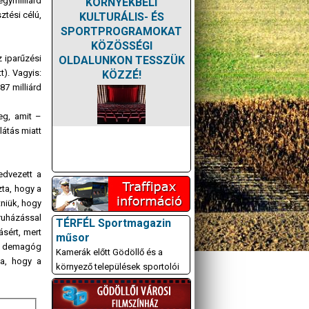
egymilliárd
KÖRNYÉKBELI
ztési célú,
KULTURÁLIS- ÉS
SPORTPROGRAMOKAT
KÖZÖSSÉGI
 iparűzési
OLDALUNKON TESSZÜK
t). Vagyis:
KÖZZÉ!
87 milliárd
eg, amit –
látás miatt
edvezett a
zta, hogy a
tniük, hogy
ruházással
TÉRFÉL Sportmagazin
sért, mert
műsor
 a demagóg
Kamerák előtt Gödöllő és a
ta, hogy a
környező települések sportolói