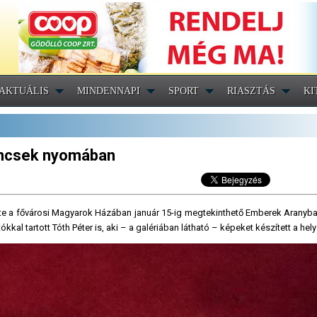
AKTUÁLIS
MINDENNAPI
SPORT
RIASZTÁS
KI
kincsek nyomában
te a fővárosi Magyarok Házában január 15-ig megtekinthető Emberek Aranyba
kkal tartott Tóth Péter is, aki – a galériában látható – képeket készített a hel