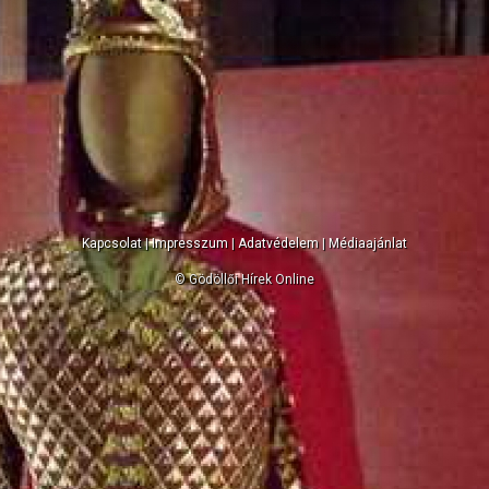
Kapcsolat
|
Impresszum
|
Adatvédelem
|
Médiaajánlat
© Gödöllői Hírek Online