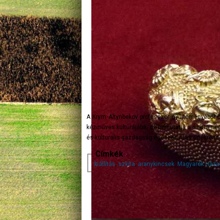
A Krym Altynbekov professzor gyűjteményéből öss
kézműves kultúrájába, de bemutatja a szkíta nép 
és kulturális gazdagság egészen más értékrendet
Címkék
kiállítás
,
szkíta
,
aranykincsek
,
Magyarok Háza