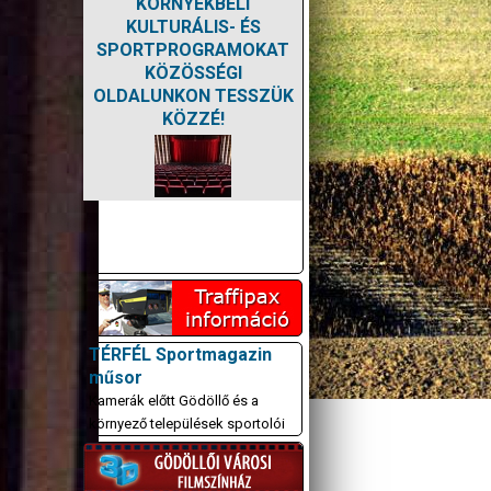
KÖRNYÉKBELI
KULTURÁLIS- ÉS
SPORTPROGRAMOKAT
KÖZÖSSÉGI
OLDALUNKON TESSZÜK
KÖZZÉ!
TÉRFÉL Sportmagazin
műsor
Kamerák előtt Gödöllő és a
környező települések sportolói