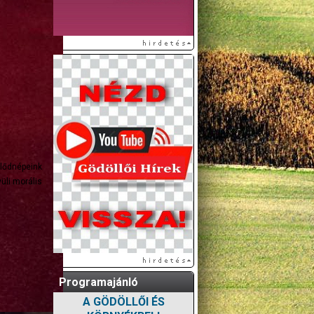
elődnépeink
üli morális
Programajánló
A GÖDÖLLŐI ÉS