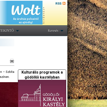
RSS
TEKINTŐ
Keresés
Kulturális programok a
n – Szkíta
gödöllői kastélyban
yszínen.