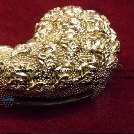
zeállított tárlat egyfajta időutazás, nem csak a 2.500 évvel ezelőtti szkíta 
erényeit és életmódját a világ más népeinek történetírói szemével. Ez a rendkív
 képvisel, mint ami a mai rohanó világunkban a legtöbbünknél jelen van.
,
Gödöllő