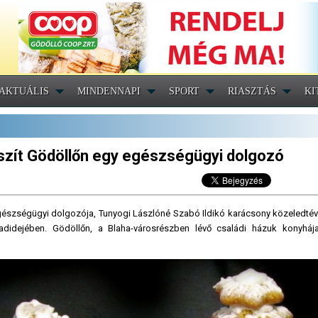
AKTUÁLIS
MINDENNAPI
SPORT
RIASZTÁS
KI
zít Gödöllőn egy egészségügyi dolgozó
egészségügyi dolgozója, Tunyogi Lászlóné Szabó Ildikó karácsony közeledtév
adidejében. Gödöllőn, a Blaha-városrészben lévő családi házuk konyhá