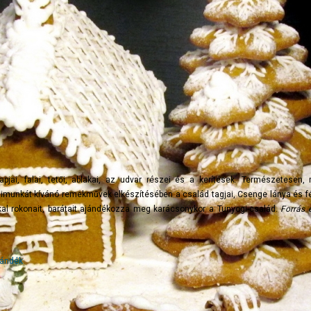
jai, falai, tetői, ablakai, az udvar részei és a kerítések. Természetesen,
zimunkát kívánó remekművek elkészítésében a család tagjai, Csenge lánya és fé
kal rokonait, barátait ajándékozza meg karácsonykor a Tunyogi-család.
Forrás é
jándék