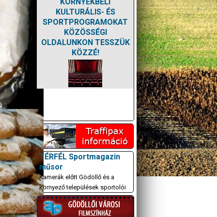
KÖRNYÉKBELI
KULTURÁLIS- ÉS
SPORTPROGRAMOKAT
KÖZÖSSÉGI
OLDALUNKON TESSZÜK
KÖZZÉ!
TÉRFÉL Sportmagazin
műsor
Kamerák előtt Gödöllő és a
környező települések sportolói