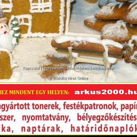
Kapcsolat
|
Impresszum
|
Adatvédelem
|
Médiaajánlat
© Gödöllői Hírek Online