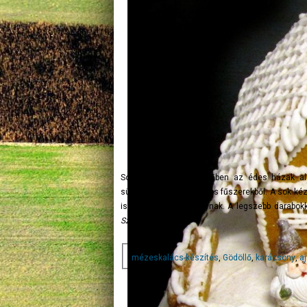
Sorra készülnek a sütőben az édes házak alap
süteményből, cukorból és fűszerekből. A sok ké
is segít Ildikó asszonynak. A legszebb darabok
Szabó Sándor
Címkék
mézeskalács-készítés
,
Gödöllő
,
karácsony
,
a