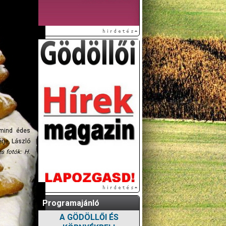
 mind édes
rje, László
s fotók: H.
Programajánló
A GÖDÖLLŐI ÉS