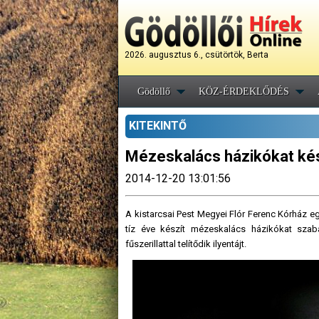
2026. augusztus 6., csütörtök, Berta
Gödöllő
KÖZ-ÉRDEKLŐDÉS
KITEKINTŐ
Mézeskalács házikókat kés
2014-12-20 13:01:56
A kistarcsai Pest Megyei Flór Ferenc Kórház 
tíz éve készít mézeskalács házikókat szab
fűszerillattal telítődik ilyentájt.