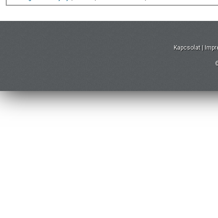
Kapcsolat
|
Imp
©