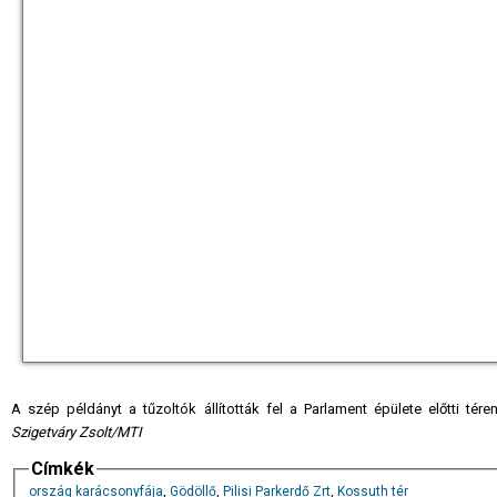
A szép példányt a tűzoltók állították fel a Parlament épülete előtti té
Szigetváry Zsolt/MTI
Címkék
ország karácsonyfája
,
Gödöllő
,
Pilisi Parkerdő Zrt
,
Kossuth tér