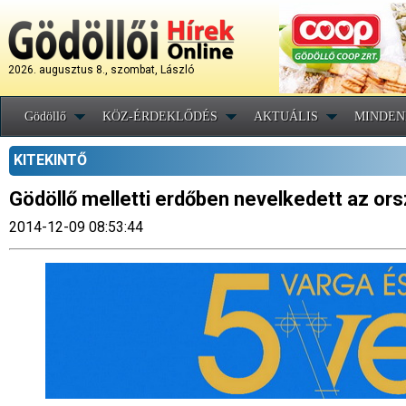
2026. augusztus 8., szombat, László
Gödöllő
KÖZ-ÉRDEKLŐDÉS
AKTUÁLIS
MINDEN
KITEKINTŐ
Gödöllő melletti erdőben nevelkedett az or
2014-12-09 08:53:44