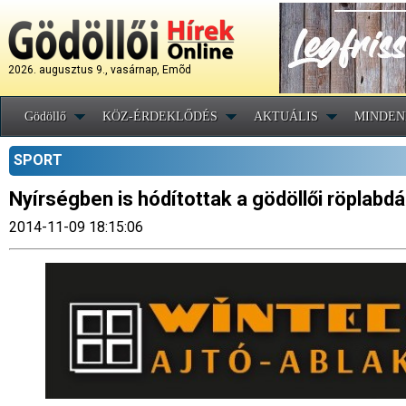
2026. augusztus 9., vasárnap, Emõd
Gödöllő
KÖZ-ÉRDEKLŐDÉS
AKTUÁLIS
MINDEN
SPORT
Nyírségben is hódítottak a gödöllői röplabd
2014-11-09 18:15:06