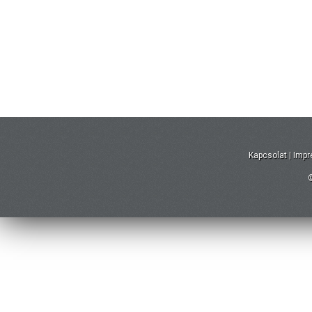
Kapcsolat
|
Imp
©