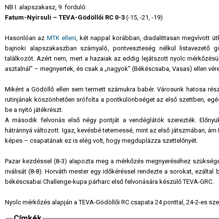
NB I. alapszakasz, 9. forduló:
Fatum-Nyírsuli – TEVA-Gödöllői RC 0-3
(-15, -21, -19)
Hasonlóan az
MTK elleni
, két nappal korábban, diadalittasan megvívott ütk
bajnoki alapszakaszban szárnyaló, pontveszteség nélkül listavezető g
találkozót. Azért nem, mert a hazaiak az eddig lejátszott nyolc mérkőzésü
asztalnál” – megnyertek, és csak a „nagyok” (Békéscsaba, Vasas) ellen vére
Miként a Gödöllő ellen sem termett számukra babér. Városunk hatosa rész
rutinjának köszönhetően srófolta a pontkülönbséget az első szettben, egé
be a nyitó játékrészt.
A második felvonás első négy pontját a vendéglátók szerezték. Előnyük
hátránnyá változott. Igaz, kevésbé tetemessé, mint az első játszmában, ám
képes – csapatának ez is elég volt, hogy megduplázza szettelőnyét.
Pazar kezdéssel (8-3) alapozta meg a mérkőzés megnyeréséhez szükséges
riválisát (8-8). Horváth mester egy időkéréssel rendezte a sorokat, ezáltal 
békéscsabai Challenge-kupa párharc első felvonására készülő TEVA-GRC.
Nyolc mérkőzés alapján a TEVA-Gödöllői RC csapata 24 ponttal, 24-2-es sze
Címkék