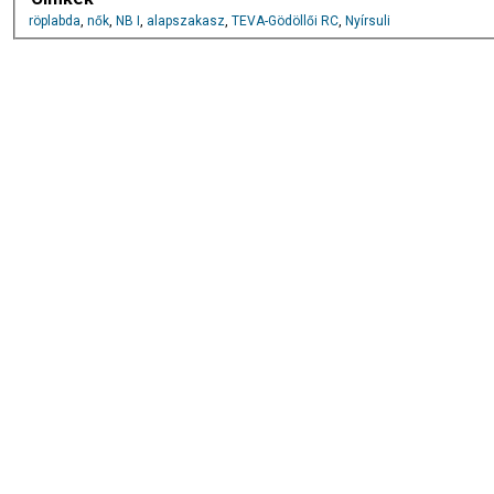
röplabda
,
nők
,
NB I
,
alapszakasz
,
TEVA-Gödöllői RC
,
Nyírsuli