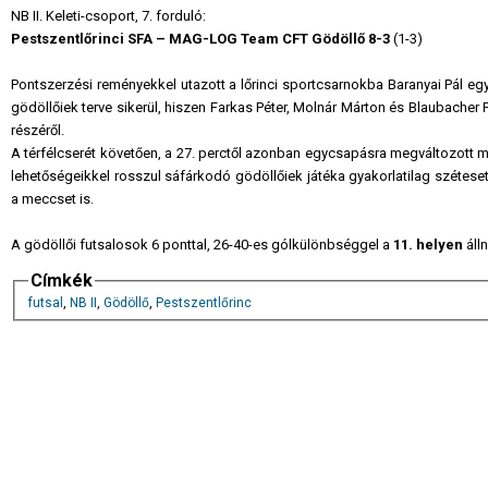
NB II. Keleti-csoport, 7. forduló:
Pestszentlőrinci SFA – MAG-LOG Team CFT Gödöllő 8-3
(1-3)
Pontszerzési reményekkel utazott a lőrinci sportcsarnokba Baranyai Pál együ
gödöllőiek terve sikerül, hiszen Farkas Péter, Molnár Márton és Blaubacher 
részéről.
A térfélcserét követően, a 27. perctől azonban egycsapásra megváltozott 
lehetőségeikkel rosszul sáfárkodó gödöllőiek játéka gyakorlatilag szétesett
a meccset is.
A gödöllői futsalosok 6 ponttal, 26-40-es gólkülönbséggel a
11. helyen
álln
Címkék
futsal
,
NB II
,
Gödöllő
,
Pestszentlőrinc