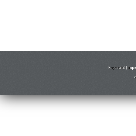
Kapcsolat
|
Imp
©