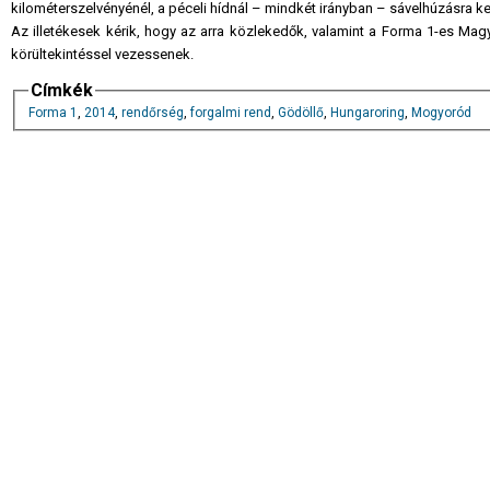
kilométerszelvényénél, a péceli hídnál – mindkét irányban – sávelhúzásra kel
Az illetékesek kérik, hogy az arra közlekedők, valamint a Forma 1-es Ma
körültekintéssel vezessenek.
Címkék
Forma 1
,
2014
,
rendőrség
,
forgalmi rend
,
Gödöllő
,
Hungaroring
,
Mogyoród