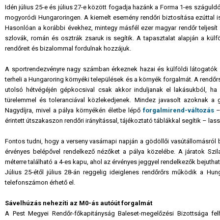
Idén július 25-e és július 27-e között fogadja hazánk a Forma 1-es szágul
mogyoródi Hungaroringen. A kiemelt esemény rendőri biztosítása ezúttal i
Hasonlóan a korábbi évekhez, mintegy másfél ezer magyar rendőr teljesít 
szlovák, román és osztrák zsaruk is segítik. A tapasztalat alapján a kü
rendőreit és bizalommal fordulnak hozzájuk.
A sportrendezvényre nagy számban érkeznek hazai és külföldi látogatók 
terheli a Hungaroring környéki települések és a környék forgalmát. A rendőr
utolsó hétvégéjén gépkocsival csak akkor induljanak el lakásukból, ha 
türelemmel és toleranciával közlekedjenek. Mindez javasolt azoknak a 
Nagydíjra, mivel a pálya környékén életbe lépő
forgalmirend-változás
–
érintett útszakaszon rendőri irányítással, tájékoztató táblákkal segítik – lassí
Fontos tudni, hogy a verseny vasárnapi napján a gödöllői vasútállomásról b
érvényes belépővel rendelkező nézőket a pálya közelébe. A járatok Szi
méterre található a 4-es kapu, ahol az érvényes jeggyel rendelkezők bejuthatn
Július 25-étől július 28-án reggelig ideiglenes rendőrőrs működik a H
telefonszámon érhető el.
Sávelhúzás nehezíti az M0-ás autóút forgalmát
A Pest Megyei Rendőr-főkapitányság Baleset-megelőzési Bizottsága fel