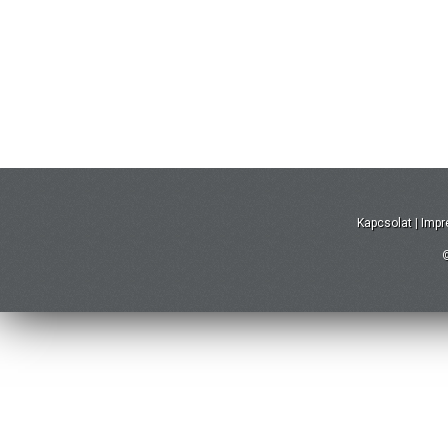
Kapcsolat
|
Imp
©