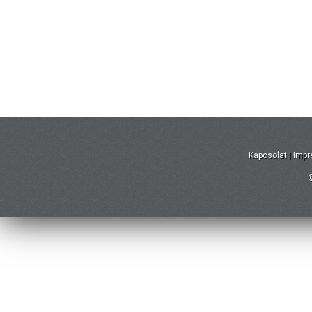
Kapcsolat
|
Imp
©