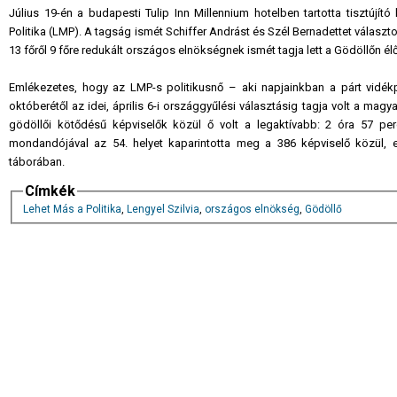
Július 19-én a budapesti Tulip Inn Millennium hotelben tartotta tisztújí
Politika (LMP). A tagság ismét Schiffer Andrást és Szél Bernadettet választo
13 főről 9 főre redukált országos elnökségnek ismét tagja lett a Gödöllőn élő
Emlékezetes, hogy az LMP-s politikusnő – aki napjainkban a párt vidékp
októberétől az idei, április 6-i országgyűlési választásig tagja volt a mag
gödöllői kötődésű képviselők közül ő volt a legaktívabb: 2 óra 57 p
mondandójával az 54. helyet kaparintotta meg a 386 képviselő közül, 
táborában.
Címkék
Lehet Más a Politika
,
Lengyel Szilvia
,
országos elnökség
,
Gödöllő