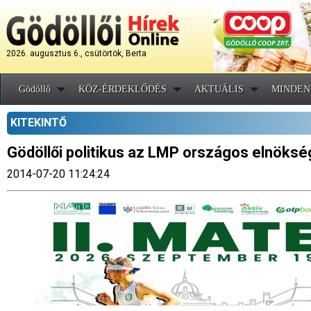
2026. augusztus 6., csütörtök, Berta
Gödöllő
KÖZ-ÉRDEKLŐDÉS
AKTUÁLIS
MINDEN
KITEKINTŐ
Gödöllői politikus az LMP országos elnöks
2014-07-20 11:24:24