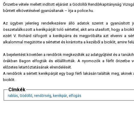
Őrizetbe vétele mellett indított eljárást a Gödöllői Rendőrkapitányság Vizsgál
bűntett elkövetésével gyanúsítanak – írja a police.hu.
Az ügyben jelenleg rendelkezésre álló adatok szerint a gyanúsított 
összetalálkozott a kerékpárját toló sértettel, akit arra utasított, hogy a bicikl
ezért V. Richárd ráfogott a kerékpárra és megpróbálta azt elvenni a sér
alkalommal megütötte a sértettet és kirántotta a kezéből a biciklit, amire felül
A bejelentést követően a rendőrök megkezdték az adatgyűjtést és a tanúkiha
órákban Bagon elfogták és előállították. A nyomozók a férfit őrizetbe v
előzetes letartóztatásának elrendelését.
A rendőrök a sértett kerékpárját egy bagi férfi lakásán találták meg, akine
biciklit.
Címkék
rablás
,
Gödöllő
,
rendőrség
,
kerékpár
,
elfogás