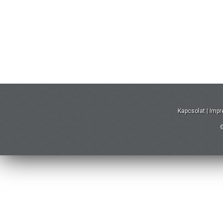
Kapcsolat
|
Imp
©