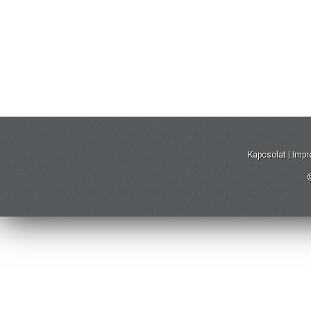
Kapcsolat
|
Imp
©