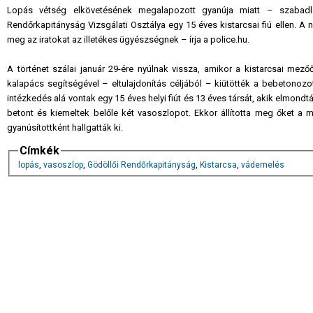
Lopás vétség elkövetésének megalapozott gyanúja miatt – szabadláb
Rendőrkapitányság Vizsgálati Osztálya egy 15 éves kistarcsai fiú ellen. 
meg az iratokat az illetékes ügyészségnek – írja a police.hu.
A történet szálai január 29-ére nyúlnak vissza, amikor a kistarcsai mezőőr 
kalapács segítségével – eltulajdonítás céljából – kiütötték a bebetonozot
intézkedés alá vontak egy 15 éves helyi fiút és 13 éves társát, akik elmond
betont és kiemeltek belőle két vasoszlopot. Ekkor állította meg őket a me
gyanúsítottként hallgatták ki.
Címkék
lopás
,
vasoszlop
,
Gödöllői Rendőrkapitányság
,
Kistarcsa
,
vádemelés