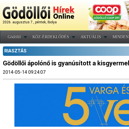
2026. augusztus 7., péntek, Ibolya
Gödöllő
KÖZ-ÉRDEKLŐDÉS
AKTUÁLIS
MINDEN
RIASZTÁS
Gödöllői ápolónő is gyanúsított a kisgyerme
2014-05-14 09:24:07