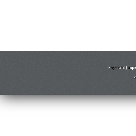
Kapcsolat
|
Imp
©