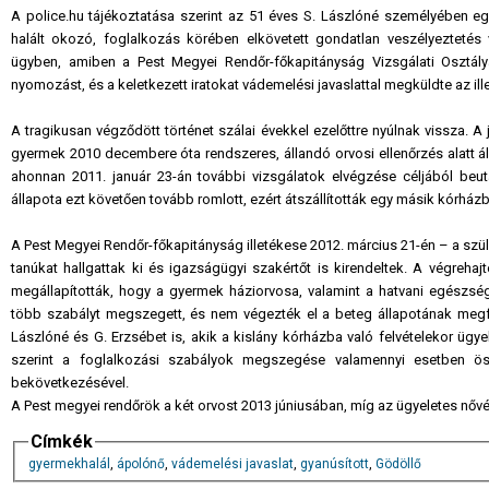
A police.hu tájékoztatása szerint az 51 éves S. Lászlóné személyében egy 
halált okozó, foglalkozás körében elkövetett gondatlan veszélyeztetés
ügyben, amiben a Pest Megyei Rendőr-főkapitányság Vizsgálati Osztálya
nyomozást, és a keletkezett iratokat vádemelési javaslattal megküldte az il
A tragikusan végződött történet szálai évekkel ezelőttre nyúlnak vissza. A
gyermek 2010 decembere óta rendszeres, állandó orvosi ellenőrzés alatt áll
ahonnan 2011. január 23-án további vizsgálatok elvégzése céljából beu
állapota ezt követően tovább romlott, ezért átszállították egy másik kórház
A Pest Megyei Rendőr-főkapitányság illetékese 2012. március 21-én – a szül
tanúkat hallgattak ki és igazságügyi szakértőt is kirendeltek. A végre
megállapították, hogy a gyermek háziorvosa, valamint a hatvani egészség
több szabályt megszegett, és nem végezték el a beteg állapotának megf
Lászlóné és G. Erzsébet is, akik a kislány kórházba való felvételekor ügy
szerint a foglalkozási szabályok megszegése valamennyi esetben ö
bekövetkezésével.
A Pest megyei rendőrök a két orvost 2013 júniusában, míg az ügyeletes nővé
Címkék
gyermekhalál
,
ápolónő
,
vádemelési javaslat
,
gyanúsított
,
Gödöllő