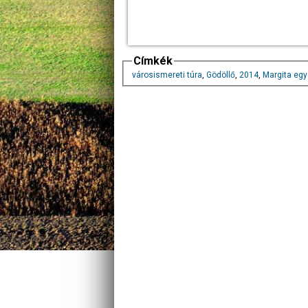
Címkék
városismereti túra
,
Gödöllő
,
2014
,
Margita egy