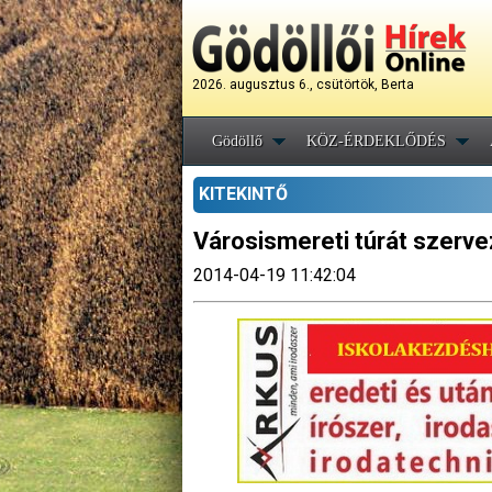
2026. augusztus 6., csütörtök, Berta
Gödöllő
KÖZ-ÉRDEKLŐDÉS
KITEKINTŐ
Városismereti túrát szerv
2014-04-19 11:42:04