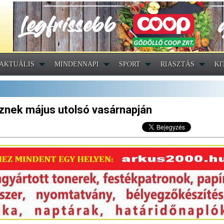
AKTUÁLIS
MINDENNAPI
SPORT
RIASZTÁS
KI
eznek május utolsó vasárnapján