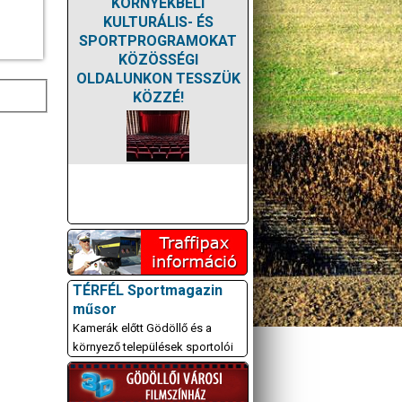
KÖRNYÉKBELI
KULTURÁLIS- ÉS
SPORTPROGRAMOKAT
KÖZÖSSÉGI
OLDALUNKON TESSZÜK
KÖZZÉ!
TÉRFÉL Sportmagazin
műsor
Kamerák előtt Gödöllő és a
környező települések sportolói