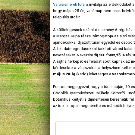
Városismereti túrára
invitálja az érdeklődőket 
hogy május 25-én, vasárnap nem csak helybéli
település utcáin.
A különlegesnek számító esemény A régi ház - 
a Margita Kupa része, támogatója az első vilá
ajándékokkal díjazott túrán egyedül és csoporto
A feladatmegoldásokkal tarkított városi kalando
nevezéseket. Nevezési díj 500 forint/fő. A táv 10
A rajtnál térképet és feladatlapot kapnak az in
kérdésekre a válaszokat a helyszínen kell m
május 20-ig
(kedd) lehetséges a
varosismer
Fontos megjegyezni, hogy a túra napján, 10 é
Gödöllői Iparművészeti Műhely Körösfői utcáb
botanikus kertjét is díjmentesen kereshetik fe
az idei európai megmérettetés második helyezet