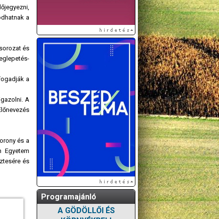
lőjegyezni,
odhatnak a
ysorozat és
eglepetés-
 fogadják a
igazolni. A
Előnevezés
orony és a
án Egyetem
őztesére és
Programajánló
A GÖDÖLLŐI ÉS