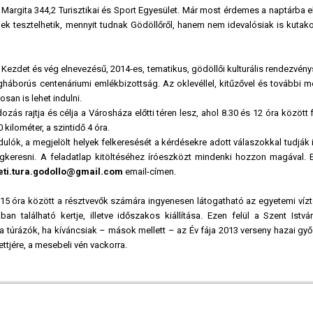
a Margita 344,2 Turisztikai és Sport Egyesület. Már most érdemes a naptárba e
ek tesztelhetik, mennyit tudnak Gödöllőről, hanem nem idevalósiak is kutak
Kezdet és vég elnevezésű, 2014-es, tematikus, gödöllői kulturális rendezvén
gháborús centenáriumi emlékbizottság. Az oklevéllel, kitűzővel és további m
san is lehet indulni.
zás rajtja és célja a Városháza előtti téren lesz, ahol 8.30 és 12 óra között
 kilométer, a szintidő 4 óra.
dulók, a megjelölt helyek felkeresését a kérdésekre adott válaszokkal tudják 
egkeresni. A feladatlap kitöltéséhez íróeszközt mindenki hozzon magával. 
eti.tura.godollo@gmail.com
email-címen.
s15 óra között a résztvevők számára ingyenesen látogatható az egyetemi vízt
an található kertje, illetve időszakos kiállítása. Ezen felül a Szent Istv
l a túrázók, ha kíváncsiak – mások mellett – az Év fája 2013 verseny hazai gy
tjére, a mesebeli vén vackorra.