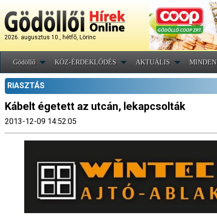
2026. augusztus 10., hétfõ, Lörinc
Gödöllő
KÖZ-ÉRDEKLŐDÉS
AKTUÁLIS
MINDEN
RIASZTÁS
Kábelt égetett az utcán, lekapcsolták
2013-12-09 14:52:05