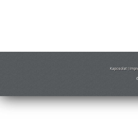
Kapcsolat
|
Imp
©