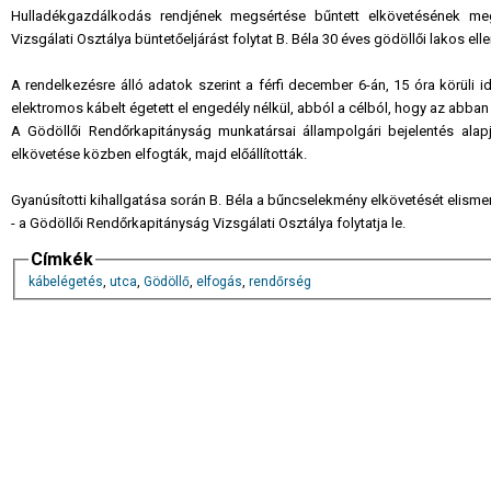
Hulladékgazdálkodás rendjének megsértése bűntett elkövetésének meg
Vizsgálati Osztálya büntetőeljárást folytat B. Béla 30 éves gödöllői lakos elle
A rendelkezésre álló adatok szerint a férfi december 6-án, 15 óra körüli 
elektromos kábelt égetett el engedély nélkül, abból a célból, hogy az abba
A Gödöllői Rendőrkapitányság munkatársai állampolgári bejelentés alapj
elkövetése közben elfogták, majd előállították.
Gyanúsítotti kihallgatása során B. Béla a bűncselekmény elkövetését elismer
- a Gödöllői Rendőrkapitányság Vizsgálati Osztálya folytatja le.
Címkék
kábelégetés
,
utca
,
Gödöllő
,
elfogás
,
rendőrség