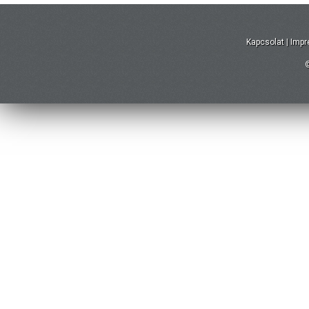
Kapcsolat
|
Imp
©