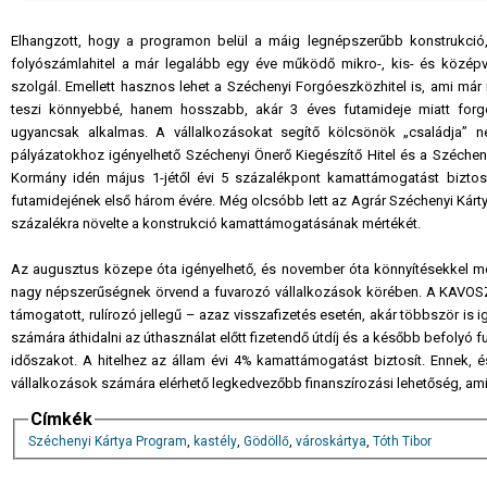
Elhangzott, hogy a programon belül a máig legnépszerűbb konstrukció,
folyószámlahitel a már legalább egy éve működő mikro-, kis- és közép
szolgál. Emellett hasznos lehet a Széchenyi Forgóeszközhitel is, ami már 
teszi könnyebbé, hanem hosszabb, akár 3 éves futamideje miatt forgó
ugyancsak alkalmas. A vállalkozásokat segítő kölcsönök „családja” n
pályázatokhoz igényelhető Széchenyi Önerő Kiegészítő Hitel és a Széchen
Kormány idén május 1-jétől évi 5 százalékpont kamattámogatást biztosí
futamidejének első három évére. Még olcsóbb lett az Agrár Széchenyi Kártya 
százalékra növelte a konstrukció kamattámogatásának mértékét.
Az augusztus közepe óta igényelhető, és november óta könnyítésekkel me
nagy népszerűségnek örvend a fuvarozó vállalkozások körében. A KAVOSZ Váll
támogatott, rulírozó jellegű – azaz visszafizetés esetén, akár többször is 
számára áthidalni az úthasználat előtt fizetendő útdíj és a később befolyó 
időszakot. A hitelhez az állam évi 4% kamattámogatást biztosít. Ennek,
vállalkozások számára elérhető legkedvezőbb finanszírozási lehetőség, ami
Címkék
Széchenyi Kártya Program
,
kastély
,
Gödöllő
,
városkártya
,
Tóth Tibor