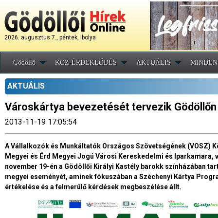
2026. augusztus 7., péntek, Ibolya
Gödöllő
KÖZ-ÉRDEKLŐDÉS
AKTUÁLIS
MINDEN
AKTUÁLIS
Városkártya bevezetését tervezik Gödöllőn
2013-11-19 17:05:54
A Vállalkozók és Munkáltatók Országos Szövetségének (VOSZ) K
Megyei és Érd Megyei Jogú Városi Kereskedelmi és Iparkamara, v
november 19-én a Gödöllői Királyi Kastély barokk színházában t
megyei eseményét, aminek fókuszában a Széchenyi Kártya Program
értékelése és a felmerülő kérdések megbeszélése állt.