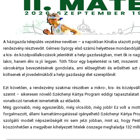
A házigazda település vezetése nevében – a napokban Kínába utazott polgá
rendezvény résztvevőit. Gémesi György első számú helyettese mondandójába
a kis- és középvállalkozások jelenlétét a helyi gazdaságban, mert ők is n
lakni, hanem élni is jó legyen. Tóth Tibor egy bejelentést is tett, miszeri
városkártya bevezetésének gondolata, ami elősegítheti és erősítheti az
költsenek el jövedelmükből a helyi gazdasági élet szereplőinél.
Ezt követően, a rendezvény szakmai részében a mikro-, kis- és középvál
szerint – sikeresen növelő Széchenyi Kártya Program eddigi tapasztalatait
vonatkozó terveket ismertették az előadók.
Még gyorsabb, még egyszerűbb, még olcsóbb, még jobb! Ez volt a mottója 
forgalmazott, állami kamattámogatással igényelhető Széchenyi Kártya Pro
szolgáló modell népszerűségét mi sem jelzi jobban, mint az, hogy Pest
köszönhetően a megyében kihelyezett hitelek összege meghaladja 132 milliá