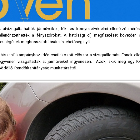
átvizsgáltathatták járműveiket, fék- és környezetvédelmi ellenőrző mérést
, ellenőriztethették a fényszórókat. A hatósági díj megfizetését követően
yességének meghosszabbítására is lehetőség nyílt.
Látszani” kampányhoz idén csatlakozott először a vizsgaállomás. Ennek elle
gyvenen vizsgáltatták át járműveiket ingyenesen. Azok, akik még egy K
a Gödöllői Rendőrkapitányság munkatársától.