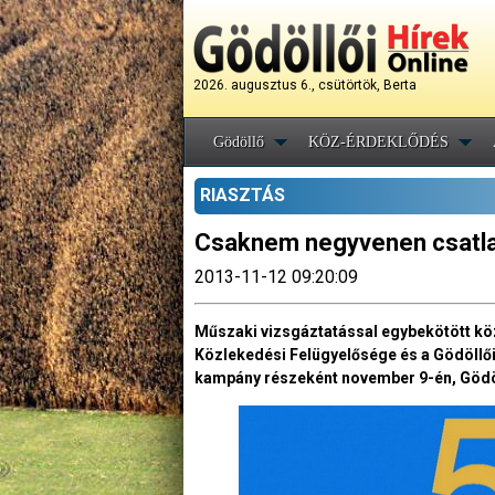
2026. augusztus 6., csütörtök, Berta
Gödöllő
KÖZ-ÉRDEKLŐDÉS
RIASZTÁS
Csaknem negyvenen csatlak
2013-11-12 09:20:09
Műszaki vizsgáztatással egybekötött kö
Közlekedési Felügyelősége és a Gödöllői
kampány részeként november 9-én, Gödöll