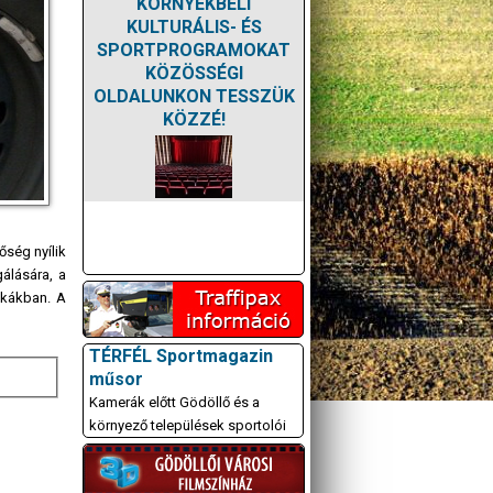
KÖRNYÉKBELI
KULTURÁLIS- ÉS
SPORTPROGRAMOKAT
KÖZÖSSÉGI
OLDALUNKON TESSZÜK
KÖZZÉ!
őség nyílik
álására, a
ikákban. A
TÉRFÉL Sportmagazin
műsor
Kamerák előtt Gödöllő és a
környező települések sportolói