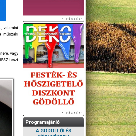
, valamint
 a műszaki
nére, vagy
RESZ-teszt
Programajánló
A GÖDÖLLŐI ÉS