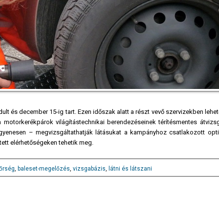
ult és december 15-ig tart. Ezen időszak alatt a részt vevő szervizekben lehet
 motorkerékpárok világítástechnikai berendezéseinek térítésmentes átvizsg
yenesen – megvizsgáltathatják látásukat a kampányhoz csatlakozott opt
tett elérhetőségeken tehetik meg.
őrség
,
baleset-megelőzés
,
vizsgabázis
,
látni és látszani