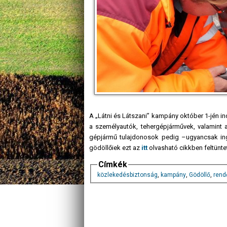
A „Látni és Látszani” kampány október 1-jén ind
a személyautók, tehergépjárművek, valamint a
gépjármű tulajdonosok pedig –ugyancsak ing
gödöllőiek ezt az
itt
olvasható cikkben feltünte
Címkék
közlekedésbiztonság
,
kampány
,
Gödöllő
,
rend