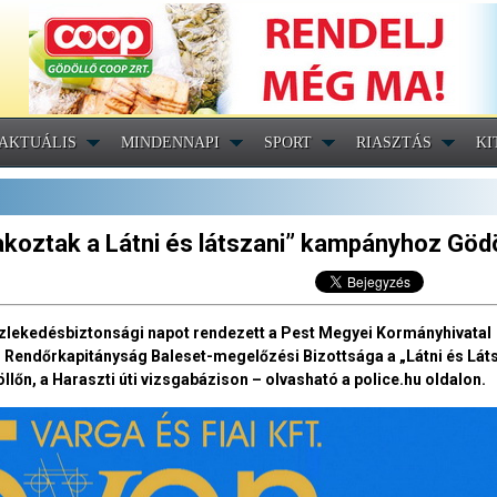
AKTUÁLIS
MINDENNAPI
SPORT
RIASZTÁS
KI
oztak a Látni és látszani” kampányhoz Gödö
zlekedésbiztonsági napot rendezett a Pest Megyei Kormányhivatal
 Rendőrkapitányság Baleset-megelőzési Bizottsága a „Látni és Lát
őn, a Haraszti úti vizsgabázison – olvasható a police.hu oldalon.