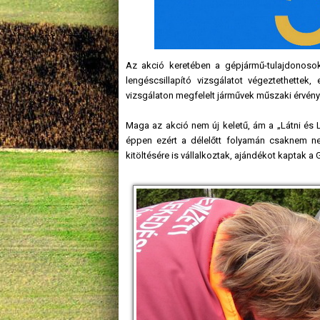
Az akció keretében a gépjármű-tulajdonosok 
lengéscsillapító vizsgálatot végeztethettek
vizsgálaton megfelelt járművek műszaki érvén
Maga az akció nem új keletű, ám a „Látni és 
éppen ezért a délelőtt folyamán csaknem ne
kitöltésére is vállalkoztak, ajándékot kaptak 