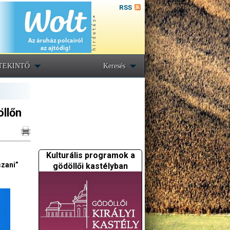
RSS
TEKINTŐ
Keresés
llőn
Kulturális programok a
szani”
gödöllői kastélyban