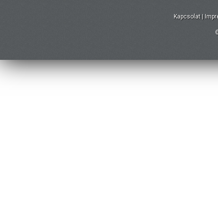
Kapcsolat
|
Imp
©