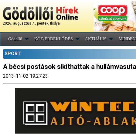
2026. augusztus 7., péntek, Ibolya
Gödöllő
KÖZ-ÉRDEKLŐDÉS
AKTUÁLIS
MINDEN
SPORT
A bécsi postások sikíthattak a hullámvasut
2013-11-02 19:27:23