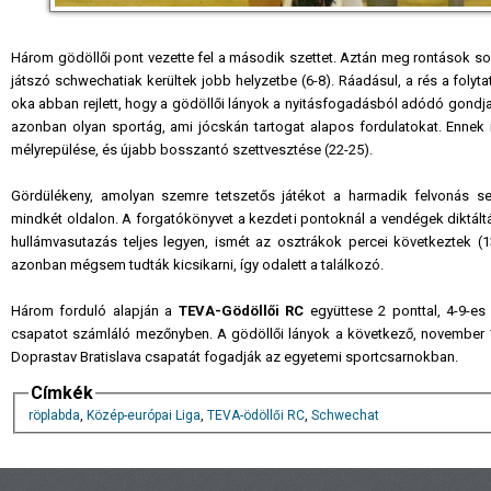
Három gödöllői pont vezette fel a második szettet. Aztán meg rontások sor
játszó schwechatiak kerültek jobb helyzetbe (6-8). Ráadásul, a rés a folyt
oka abban rejlett, hogy a gödöllői lányok a nyitásfogadásból adódó gondja
azonban olyan sportág, ami jócskán tartogat alapos fordulatokat. Ennek 
mélyrepülése, és újabb bosszantó szettvesztése (22-25).
Gördülékeny, amolyan szemre tetszetős játékot a harmadik felvonás 
mindkét oldalon. A forgatókönyvet a kezdeti pontoknál a vendégek diktálták
hullámvasutazás teljes legyen, ismét az osztrákok percei következtek (13-
azonban mégsem tudták kicsikarni, így odalett a találkozó.
Három forduló alapján a
TEVA-Gödöllői RC
együttese 2 ponttal, 4-9-es
csapatot számláló mezőnyben. A gödöllői lányok a következő, november 
Doprastav Bratislava csapatát fogadják az egyetemi sportcsarnokban.
Címkék
röplabda
,
Közép-európai Liga
,
TEVA-ödöllői RC
,
Schwechat