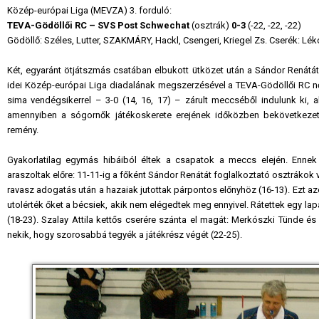
Közép-európai Liga (MEVZA) 3. forduló:
TEVA-Gödöllői RC – SVS Post Schwechat
(osztrák)
0-3
(-22, -22, -22)
Gödöllő: Széles, Lutter, SZAKMÁRY, Hackl, Csengeri, Kriegel Zs. Cserék: Lékó
Két, egyaránt ötjátszmás csatában elbukott ütközet után a Sándor Renátát 
idei Közép-európai Liga diadalának megszerzésével a TEVA-Gödöllői RC női
sima vendégsikerrel – 3-0 (14, 16, 17) – zárult meccséből indulunk ki, al
amennyiben a sógornők játékoskerete erejének időközben bekövetkezett 
remény.
Gyakorlatilag egymás hibáiból éltek a csapatok a meccs elején. Ennek
araszoltak előre: 11-11-ig a főként Sándor Renátát foglalkoztató osztrákok 
ravasz adogatás után a hazaiak jutottak párpontos előnyhöz (16-13). Ezt a
utolérték őket a bécsiek, akik nem elégedtek meg ennyivel. Rátettek egy lapát
(18-23). Szalay Attila kettős cserére szánta el magát: Merkószki Tünde és 
nekik, hogy szorosabbá tegyék a játékrész végét (22-25).