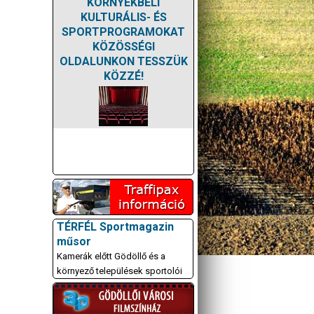
KÖRNYÉKBELI
KULTURÁLIS- ÉS
SPORTPROGRAMOKAT
KÖZÖSSÉGI
OLDALUNKON TESSZÜK
KÖZZÉ!
TÉRFÉL Sportmagazin
műsor
Kamerák előtt Gödöllő és a
környező települések sportolói