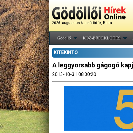
2026. augusztus 6., csütörtök, Berta
Gödöllő
KÖZ-ÉRDEKLŐDÉS
KITEKINTŐ
A leggyorsabb gágogó kapja 
2013-10-31 08:30:20