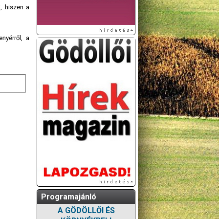
, hiszen a
nyérről, a
Programajánló
A GÖDÖLLŐI ÉS