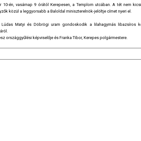
r 10-én, vasárnap 9 órától Kerepesen, a Templom utcában. A tét nem kicsi
k közül a leggyorsabb a Baloldal miniszterelnök-jelöltje címet nyeri el.
Lúdas Matyi és Döbrögi uram gondoskodik a lilahagymás libazsíros ke
áról.
esz országgyűlési képviselője és Franka Tibor, Kerepes polgármestere.