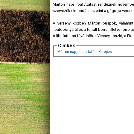
Márton napi libafuttatást rendeznek novembe
szervezők elmondása szerint a gágogó versenyző
A verseny közben Márton püspök, valamint 
libatöpörtyűről és a forralt borról, illetve forró te
A libafuttatás fővédnökei Vécsey László, a Fid
Címkék
Márton nap
,
libafuttatás
,
Kerepes