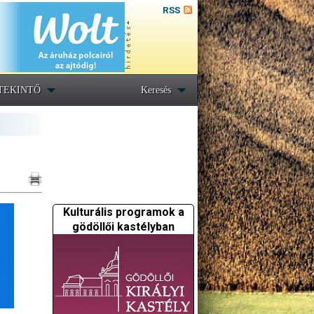
RSS
TEKINTŐ
Keresés
Kulturális programok a
gödöllői kastélyban