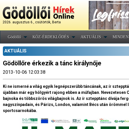
2026. augusztus 6., csütörtök, Berta
Gödöllő
KÖZ-ÉRDEKLŐDÉS
AKTUÁLIS
MINDEN
AKTUÁLIS
Gödöllőre érkezik a tánc királynője
2013-10-06 12:03:38
Ki ne ismerné a világ egyik legnépszerűbb táncának, az ír sztepptá
újabban már egy hölgyért rajong ebben a műfajban. Nevezetesen C
bajnoka és többszörös világbajnok is. Az ír sztepptánc dívája ferg
nagyszínpadain, és Párizs, London, valamint Bécs után örömmel l
sportcsarnokába.