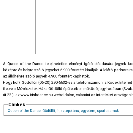
A Queen of the Dance felejthetetlen élményt ígérő előadására jegyek 
középre és helyre szóló jegyeket 6.900 forintért kínálják. A lelátó padsorai
az állóhelyre szóló jegyek 4.900 forintért kaphatók.
Hogy hol? Gödöllőn (06-20) 290-5632-es a telefonszámon, a Kódex Internet Ká
illetve a Művészetek Háza Gödöllő épületében működő jegyirodában (Szabad
út 22.), az www.irishdance.hu weboldalon, valamint az Interticket országos
Címkék
Queen of the Dance
,
Gödöllő
,
ír
,
sztepptánc
,
egyetem
,
sportcsarnok