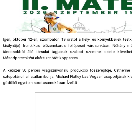
Igen, október 12-én, szombaton 19 órától a hely- és környékbeliek tes
királynője) frenetikus, élőzenekaros fellépését városunkban. Néhány m
táncosokból álló társulat tagjainak szabad szemmel szinte követhet
Másodpercenként akár tizenötöt koppantva.
A kétszer 50 perces világszínvonalú produkció főszereplője, Catherine 
sztepptánc halhatatlan ikonja, Michael Flatley Las Vegas-i csoportjának kie
gödöllői egyetem sportcsarnokában. Ízelítő: