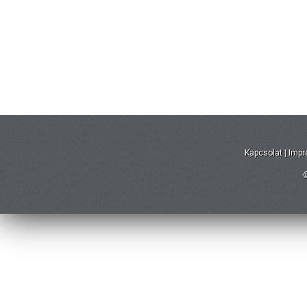
Kapcsolat
|
Imp
©