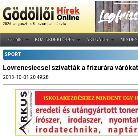
2026. augusztus 8., szombat, László
Gödöllő
KÖZ-ÉRDEKLŐDÉS
AKTUÁLIS
MINDEN
SPORT
Lovrencsiccsel szívatták a frizurára váróka
2013-10-01 20:49:28