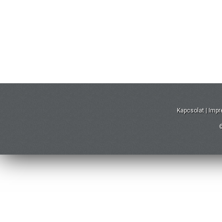
Kapcsolat
|
Imp
©