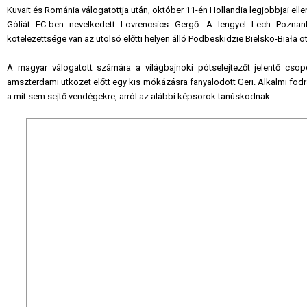
Kuvait és Románia válogatottja után, október 11-én Hollandia legjobbjai ell
Góliát FC-ben nevelkedett Lovrencsics Gergő. A lengyel Lech Pozn
kötelezettsége van az utolsó előtti helyen álló Podbeskidzie Bielsko-Biała ot
A magyar válogatott számára a világbajnoki pótselejtezőt jelentő cs
amszterdami ütközet előtt egy kis mókázásra fanyalodott Geri. Alkalmi fodr
a mit sem sejtő vendégekre, arról az alábbi képsorok tanúskodnak.