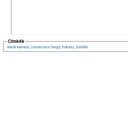
Címkék
kandi kamera
,
Lovrencsics Gergő
,
fodrász
,
Gödöllő