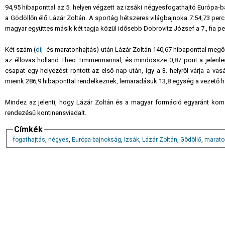
94,95 hibaponttal az 5. helyen végzett az izsáki négyesfogathajtó Európ
a Gödöllőn élő Lázár Zoltán. A sportág hétszeres világbajnoka 7:54,73 perc al
magyar együttes másik két tagja közül idősebb Dobrovitz József a 7., fia 
Két szám (
díj-
és maratonhajtás) után Lázár Zoltán 140,67 hibaponttal megőr
az éllovas holland Theo Timmermannal, és mindössze 0,87 pont a jelenl
csapat egy helyezést rontott az első nap után, így a 3. helyről várja a v
mieink 286,9 hibaponttal rendelkeznek, lemaradásuk 13,8 egység a vezető 
Mindez az jelenti, hogy Lázár Zoltán és a magyar formáció egyaránt kom
rendezésű kontinensviadalt.
Címkék
fogathajtás
,
négyes
,
Európa-bajnokság
,
Izsák
,
Lázár Zoltán
,
Gödöllő
,
marato