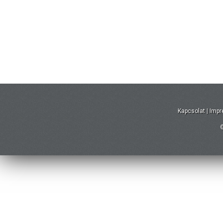
Kapcsolat
|
Imp
©