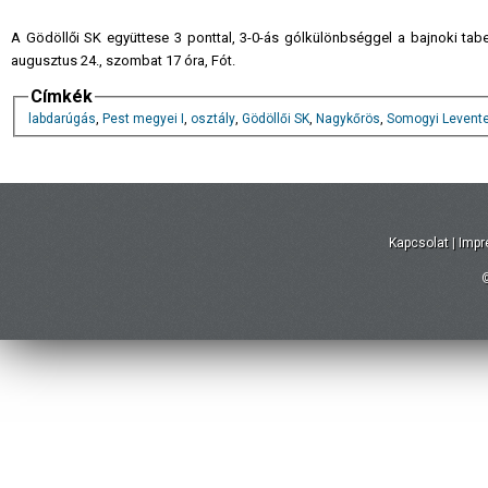
A Gödöllői SK együttese 3 ponttal, 3-0-ás gólkülönbséggel a bajnoki tab
augusztus 24., szombat 17 óra, Fót.
Címkék
labdarúgás
,
Pest megyei I
,
osztály
,
Gödöllői SK
,
Nagykőrös
,
Somogyi Levent
Kapcsolat
|
Imp
©