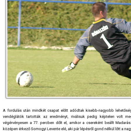
A fordulás után mindkét csapat előtt adódtak kisebb-nagyobb lehetőség
vendéglátók tartották az eredményt, riválisuk pedig képtelen volt meg
végérvényesen a 77. percben dőlt el, amikor a csereként beállt Madarás
középen érkező Somogyi Levente elé, aki pár lépésről gond nélkül lőtt a na