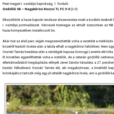
Pest megyei I. osztályú bajnokság, 1. forduló:
Gödöllői SK – Nagykőrösi Kinizsi TL FC 3-0
(2-0)
Elkezdődött a hazai bajnoki rendszer átszervezése miatt a korábbi évekné
I. osztályú pontvadászat. Városunk tizenegye az elmúlt szezonban az NB II
hazai környezetben mutatkozott be.
Akár már az első perc végén megszerezhették volna a vezetést a mérkőzés
közelről leadott lövése után a labda elhalt a nagykőrösi hálóőrben. Nem úg
Oszvári Tamás beadása után a vendégek kapusa Somogyi Levente elé tolta a j
Et követően egyenlíthettek volna a vizitálók, de a veterán gödöllői cerberus
ellentámadásból megduplázta előnyét Jenei Sándor társulata: a 27. percben 
tisztán felbukkanó Oszvári Tamás elé, aki magabiztosan, a kivetődő kapus
krónikájához tartozik még egy jól eltalált nagykőrösi lövés, ami a gödöllői kap