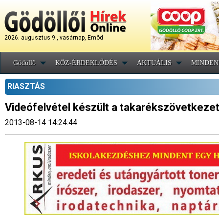
2026. augusztus 9., vasárnap, Emõd
Gödöllő
KÖZ-ÉRDEKLŐDÉS
AKTUÁLIS
MINDEN
RIASZTÁS
Videófelvétel készült a takarékszövetkezeti
2013-08-14 14:24:44