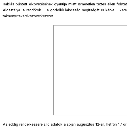
Rablás bűntett elkövetésének gyanúja miatt ismeretlen tettes ellen foly
Alosztálya. A rendőrök – a gödöllői lakosság segítségét is kérve – keresik
taksonyi takarékszövetkezetet.
Az eddig rendelkezésre álló adatok alapján augusztus 12-én, hétfőn 17 óra 