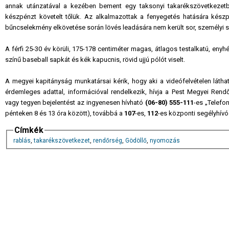
annak utánzatával a kezében bement egy taksonyi takarékszövetkezetb
készpénzt követelt tőlük. Az alkalmazottak a fenyegetés hatására készpé
bűncselekmény elkövetése során lövés leadására nem került sor, személyi s
A férfi 25-30 év körüli, 175-178 centiméter magas, átlagos testalkatú, eny
színű baseball sapkát és kék kapucnis, rövid ujjú pólót viselt.
A megyei kapitányság munkatársai kérik, hogy aki a videófelvételen láthat
érdemleges adattal, információval rendelkezik, hívja a Pest Megyei Rend
vagy tegyen bejelentést az ingyenesen hívható
(06-80) 555-111
-es „Telefo
pénteken 8 és 13 óra között), továbbá a
107
-es,
112
-es központi segélyhív
Címkék
rablás
,
takarékszövetkezet
,
rendőrség
,
Gödöllő
,
nyomozás