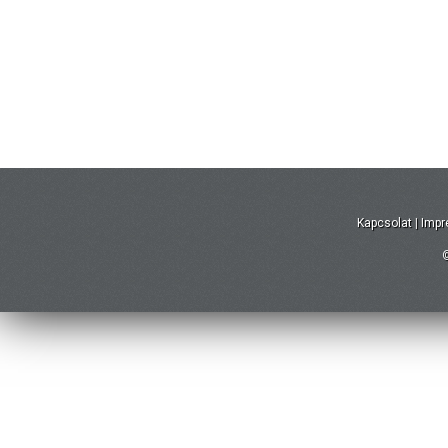
Kapcsolat
|
Imp
©