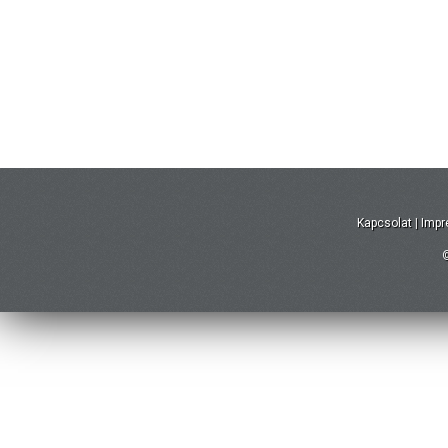
Kapcsolat
|
Imp
©