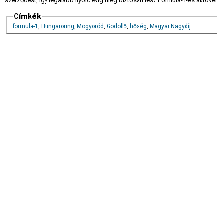
szerződést, így legalább nyolc évig még biztosan lesz Formula-1-es autó
Címkék
formula-1
,
Hungaroring
,
Mogyoród
,
Gödöllő
,
hőség
,
Magyar Nagydíj