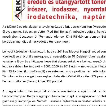
Az időmérő edzés alapján a tavalyi győztes a brit Lewis Hamilton (Mercedes)
éllovas német Sebastian Vettel (Red Bull-Renault), mögüle pedig a franci
mezőnyben összesen öt (Fernando Alonso, Kimi Räikkönen, Jenson Butto
korábban már diadalmaskodott a Hungaroringen.
Lényegi kérdésként kínálkozott, hogy a 2013-as Magyar Nagydíj végső sorre
viselkedése a brutális melegben, a csúcsidőben 51 Celsius-fokos aszfalt
variálják a lágy- és a közepes keverékű abroncsokat. A sikerhez vezető uta
leggyorsabban bejárni, akit – 2007, 2009 és 2012 után – negyedszer intett
Kimi Räikkönen (Lotus-Renault) szerezte meg, míg a pódium harmadik fokára a
Tíz futam után az egyéni versenyben Sebastian Vettel áll az élen 172 pontta
Fernando Alonso (Ferrari) követ 133 ponttal.
A magyar futam után négy hét szünetre vonulnak a száguldó cirkusz tag
Francorchamps-i Belga Nagydíjon harcolnak majd a világbajnoki pontoké
gazdasági irányítója és Németh Lászlóné fejlesztési miniszter aláírták