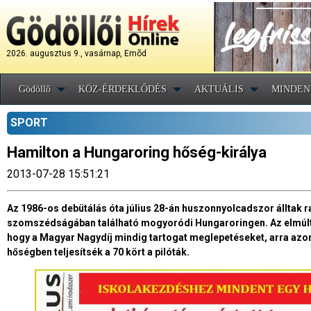
2026. augusztus 9., vasárnap, Emõd
Gödöllő
KÖZ-ÉRDEKLŐDÉS
AKTUÁLIS
MINDEN
SPORT
Hamilton a Hungaroring hőség-királya
2013-07-28 15:51:21
Az 1986-os debütálás óta július 28-án huszonnyolcadszor álltak 
szomszédságában található mogyoródi Hungaroringen. Az elmúlt
hogy a Magyar Nagydíj mindig tartogat meglepetéseket, arra azon
hőségben teljesítsék a 70 kört a pilóták.