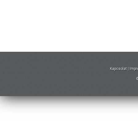
Kapcsolat
|
Imp
©