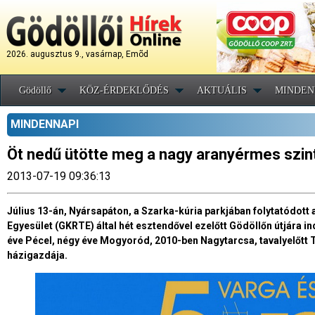
2026. augusztus 9., vasárnap, Emõd
Gödöllő
KÖZ-ÉRDEKLŐDÉS
AKTUÁLIS
MINDEN
MINDENNAPI
Öt nedű ütötte meg a nagy aranyérmes szin
2013-07-19 09:36:13
Július 13-án, Nyársapáton, a Szarka-kúria parkjában folytatódott 
Egyesület (GKRTE) által hét esztendővel ezelőtt Gödöllőn útjára i
éve Pécel, négy éve Mogyoród, 2010-ben Nagytarcsa, tavalyelőtt 
házigazdája.