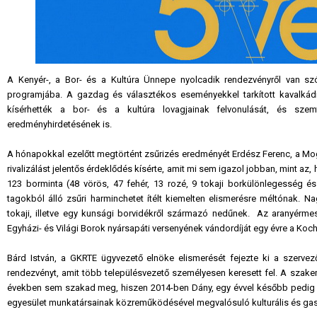
A Kenyér-, a Bor- és a Kultúra Ünnepe nyolcadik rendezvényről van szó
programjába. A gazdag és választékos eseményekkel tarkított kavalkád
kísérhették a bor- és a kultúra lovagjainak felvonulását, és sze
eredményhirdetésének is.
A hónapokkal ezelőtt megtörtént zsűrizés eredményét Erdész Ferenc, a Mog
rivalizálást jelentős érdeklődés kísérte, amit mi sem igazol jobban, mint az
123 borminta (48 vörös, 47 fehér, 13 rozé, 9 tokaji borkülönlegesség é
tagokból álló zsűri harminchetet ítélt kiemelten elismerésre méltónak. N
tokaji, illetve egy kunsági borvidékről származó nedűnek. Az aranyérmes
Egyházi- és Világi Borok nyársapáti versenyének vándordíját egy évre a Koch C
Bárd István, a GKRTE ügyvezető elnöke elismerését fejezte ki a szervező
rendezvényt, amit több településvezető személyesen keresett fel. A sza
években sem szakad meg, hiszen 2014-ben Dány, egy évvel később pedig C
egyesület munkatársainak közreműködésével megvalósuló kulturális és ga