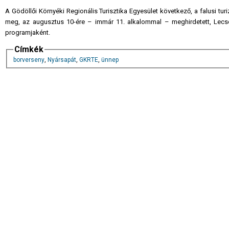
A Gödöllői Környéki Regionális Turisztika Egyesület következő, a falusi t
meg, az augusztus 10-ére – immár 11. alkalommal – meghirdetett, Lecsó
programjaként.
Címkék
borverseny
,
Nyársapát
,
GKRTE
,
ünnep