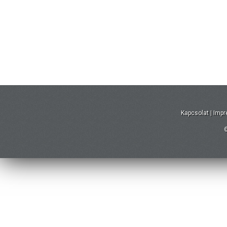
Kapcsolat
|
Imp
©