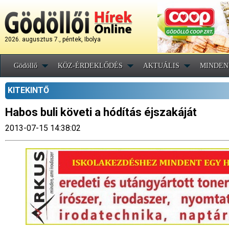
2026. augusztus 7., péntek, Ibolya
Gödöllő
KÖZ-ÉRDEKLŐDÉS
AKTUÁLIS
MINDEN
KITEKINTŐ
Habos buli követi a hódítás éjszakáját
2013-07-15 14:38:02