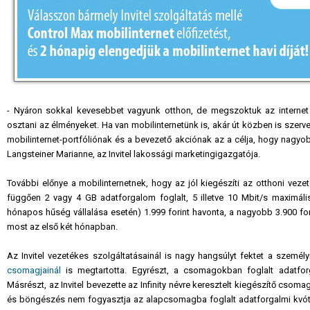
- Nyáron sokkal kevesebbet vagyunk otthon, de megszoktuk az internet k
osztani az élményeket. Ha van mobilinternetünk is, akár út közben is szerv
mobilinternet-portfóliónak és a bevezető akciónak az a célja, hogy nagy
Langsteiner Marianne, az Invitel lakossági marketingigazgatója.
További előnye a mobilinternetnek, hogy az jól kiegészíti az otthoni veze
függően 2 vagy 4 GB adatforgalom foglalt, 5 illetve 10 Mbit/s maximáli
hónapos hűség vállalása esetén) 1.999 forint havonta, a nagyobb 3.900 forint
most az első két hónapban.
Az Invitel vezetékes szolgáltatásainál is nagy hangsúlyt fektet a szem
csomagjainál
is megtartotta. Egyrészt, a csomagokban foglalt adatfor
Másrészt, az Invitel bevezette az Infinity névre keresztelt kiegészítő csomago
és böngészés nem fogyasztja az alapcsomagba foglalt adatforgalmi kvótát