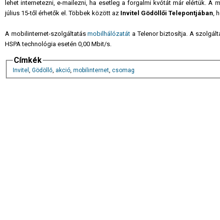
lehet internetezni, e-mailezni, ha esetleg a forgalmi kvótát már elértük.
július 15-től érhetők el. Többek között az
Invitel Gödöllői Telepontjában
, 
A mobilinternet-szolgáltatás
mobilhálózatát
a Telenor biztosítja. A szolgált
HSPA technológia esetén 0,00 Mbit/s.
Címkék
Invitel
,
Gödöllő
,
akció
,
mobilinternet
,
csomag