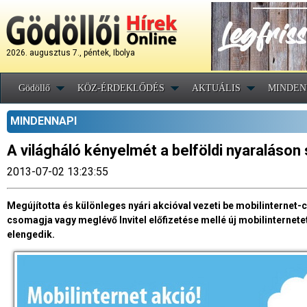
2026. augusztus 7., péntek, Ibolya
Gödöllő
KÖZ-ÉRDEKLŐDÉS
AKTUÁLIS
MINDEN
MINDENNAPI
A világháló kényelmét a belföldi nyaraláson 
2013-07-02 13:23:55
Megújította és különleges nyári akcióval vezeti be mobilinternet-cs
csomagja vagy meglévő Invitel előfizetése mellé új mobilinternet
elengedik.