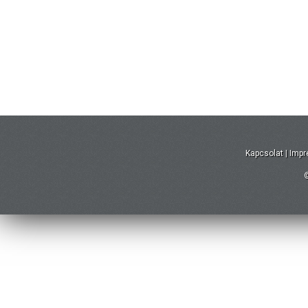
Kapcsolat
|
Imp
©